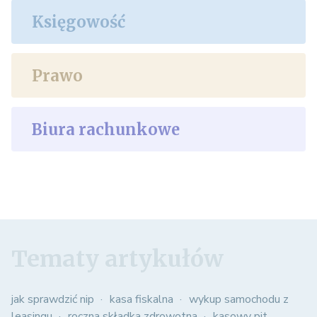
Księgowość
Prawo
Biura rachunkowe
Tematy artykułów
jak sprawdzić nip
kasa fiskalna
wykup samochodu z
leasingu
roczna składka zdrowotna
kasowy pit