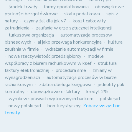
środek trwały
formy opodatkowania
obowiązkowe
płatności bezgotówkowe
skala podatkowa
spis z
natury
czynny żal dla jpk v7
koszt całkowity
zatrudnienia
zaufanie w erze sztucznej inteligencji
turkusowa organizacja
automatyzacja procesów
biznesowych
ai jako przewaga konkurencyjna
kultura
zaufania w firmie
wdrażanie automatyzacji w firmie
nowa rzeczywistość przedsiębiorcy
modele
współpracy z biurem rachunkowym w ksef
struktura
faktury elektronicznej
procedura sme
zmiany w
wynagrodzeniach
automatyzacja procesów w biurze
rachunkowym
zdalna obsługa księgowa
jednolity plik
kontrolny
obowiązkowe e-faktury
kredyt 2%
wyroki w sprawach wytoczonych bankom
polski ład
nowy polski ład
bon turystyczny
Zobacz wszystkie
tematy