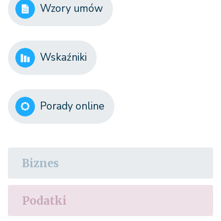
Wzory umów
Wskaźniki
Porady online
Biznes
Podatki