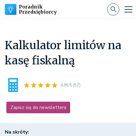
Poradnik
Przedsiębiorcy
Kalkulator limitów na
kasę fiskalną
4.95/5
(57)
Zapisz się do newslettera
Na skróty: