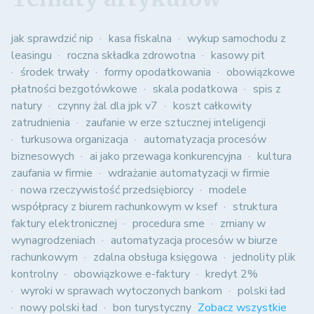
jak sprawdzić nip
kasa fiskalna
wykup samochodu z
leasingu
roczna składka zdrowotna
kasowy pit
środek trwały
formy opodatkowania
obowiązkowe
płatności bezgotówkowe
skala podatkowa
spis z
natury
czynny żal dla jpk v7
koszt całkowity
zatrudnienia
zaufanie w erze sztucznej inteligencji
turkusowa organizacja
automatyzacja procesów
biznesowych
ai jako przewaga konkurencyjna
kultura
zaufania w firmie
wdrażanie automatyzacji w firmie
nowa rzeczywistość przedsiębiorcy
modele
współpracy z biurem rachunkowym w ksef
struktura
faktury elektronicznej
procedura sme
zmiany w
wynagrodzeniach
automatyzacja procesów w biurze
rachunkowym
zdalna obsługa księgowa
jednolity plik
kontrolny
obowiązkowe e-faktury
kredyt 2%
wyroki w sprawach wytoczonych bankom
polski ład
nowy polski ład
bon turystyczny
Zobacz wszystkie