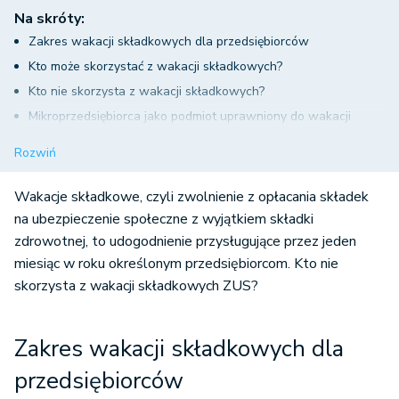
Na skróty:
Zakres wakacji składkowych dla przedsiębiorców
Kto może skorzystać z wakacji składkowych?
Kto nie skorzysta z wakacji składkowych?
Mikroprzedsiębiorca jako podmiot uprawniony do wakacji
składkowych
Rozwiń
Ulga na start a wakacje składkowe
Wniosek o wakacje składkowe
Wakacje składkowe, czyli zwolnienie z opłacania składek
Odwołanie od odmowy przyznania wakacji składkowych
na ubezpieczenie społeczne z wyjątkiem składki
zdrowotnej, to udogodnienie przysługujące przez jeden
Obowiązek składania deklaracji rozliczeniowych w miesiącu
miesiąc w roku określonym przedsiębiorcom. Kto nie
korzystania z wakacji składkowych
skorzysta z wakacji składkowych ZUS?
Podsumowanie - Kto nie skorzysta z wakacji składkowych
ZUS
Zakres wakacji składkowych dla
przedsiębiorców