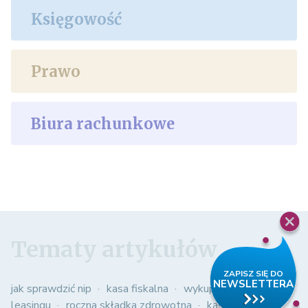
Księgowość
Prawo
Biura rachunkowe
Tematy artykułów
jak sprawdzić nip
kasa fiskalna
wykup samochodu z
leasingu
roczna składka zdrowotna
kasowy pit