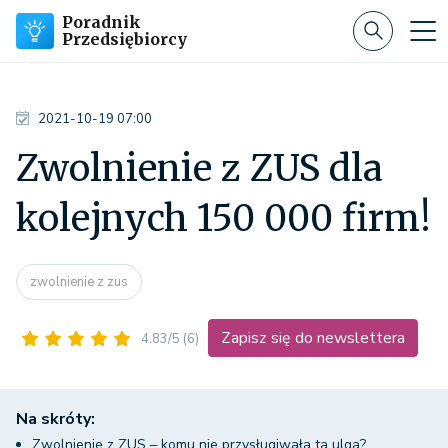
Poradnik
Przedsiębiorcy
2021-10-19 07:00
Zwolnienie z ZUS dla
kolejnych 150 000 firm!
zwolnienie z zus
Zapisz się do newslettera
4.83/5
(6)
Na skróty:
Zwolnienie z ZUS – komu nie przysługiwała ta ulga?