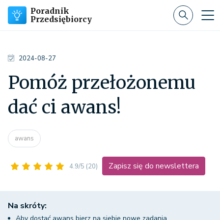
Poradnik
Przedsiębiorcy
2024-08-27
Pomóż przełożonemu
dać ci awans!
awans
Zapisz się do newslettera
4.9/5
(20)
Na skróty:
Aby dostać awans bierz na siebie nowe zadania