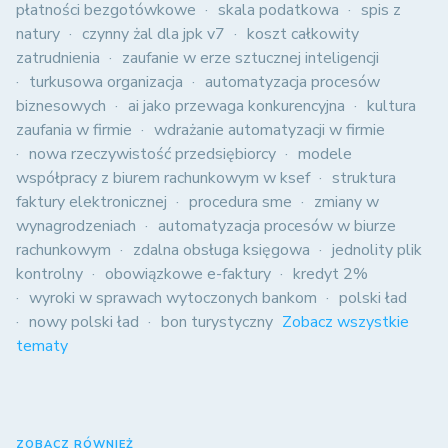
płatności bezgotówkowe
skala podatkowa
spis z
natury
czynny żal dla jpk v7
koszt całkowity
zatrudnienia
zaufanie w erze sztucznej inteligencji
turkusowa organizacja
automatyzacja procesów
biznesowych
ai jako przewaga konkurencyjna
kultura
zaufania w firmie
wdrażanie automatyzacji w firmie
nowa rzeczywistość przedsiębiorcy
modele
współpracy z biurem rachunkowym w ksef
struktura
faktury elektronicznej
procedura sme
zmiany w
wynagrodzeniach
automatyzacja procesów w biurze
rachunkowym
zdalna obsługa księgowa
jednolity plik
kontrolny
obowiązkowe e-faktury
kredyt 2%
wyroki w sprawach wytoczonych bankom
polski ład
nowy polski ład
bon turystyczny
Zobacz wszystkie
tematy
ZOBACZ RÓWNIEŻ