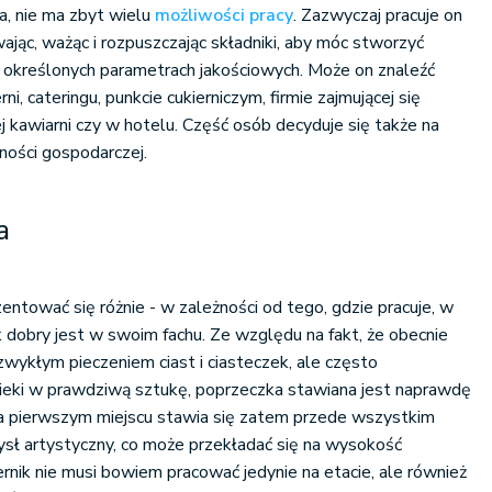
a, nie ma zbyt wielu
możliwości pracy
. Zazwyczaj pracuje on
wając, ważąc i rozpuszczając składniki, aby móc stworzyć
 określonych parametrach jakościowych. Może on znaleźć
rni, cateringu, punkcie cukierniczym, firmie zajmującej się
ej kawiarni czy w hotelu. Część osób decyduje się także na
ności gospodarczej.
a
entować się różnie - w zależności od tego, gdzie pracuje, w
ak dobry jest w swoim fachu. Ze względu na fakt, że obecnie
ż zwykłym pieczeniem ciast i ciasteczek, ale często
pieki w prawdziwą sztukę, poprzeczka stawiana jest naprawdę
 pierwszym miejscu stawia się zatem przede wszystkim
sł artystyczny, co może przekładać się na wysokość
iernik nie musi bowiem pracować jedynie na etacie, ale również