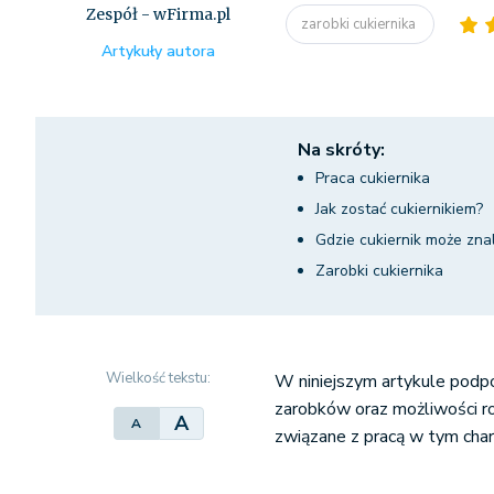
Zespół - wFirma.pl
zarobki cukiernika
Artykuły autora
Na skróty:
Praca cukiernika
Jak zostać cukiernikiem?
Gdzie cukiernik może zna
Zarobki cukiernika
Wielkość tekstu:
W niniejszym artykule podp
zarobków oraz możliwości roz
A
A
związane z pracą w tym char