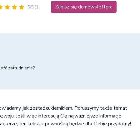
Zapisz się do newslettera
5/5
(1)
leźć zatrudnienie?
owiadamy, jak zostać cukiernikiem. Poruszymy także temat
woju. Jeśli więc interesują Cię najważniejsze informacje
akterze, ten tekst z pewnością będzie dla Ciebie przydatny!