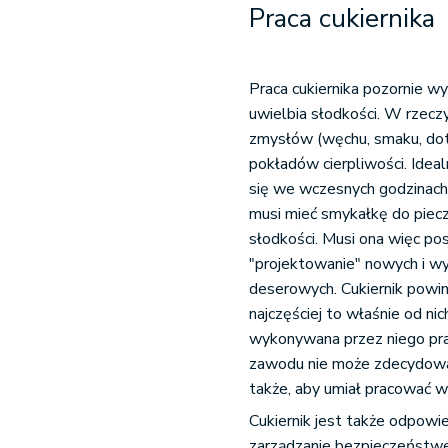
Praca cukiernika
Praca cukiernika pozornie wy
uwielbia słodkości. W rzecz
zmysłów (węchu, smaku, doty
pokładów cierpliwości. Idea
się we wczesnych godzinach 
musi mieć smykałkę do piec
słodkości. Musi ona więc po
"projektowanie" nowych i wy
deserowych. Cukiernik powini
najczęściej to właśnie od ni
wykonywana przez niego pra
zawodu nie może zdecydować
także, aby umiał pracować w
Cukiernik jest także odpowi
zarządzanie bezpieczeństw