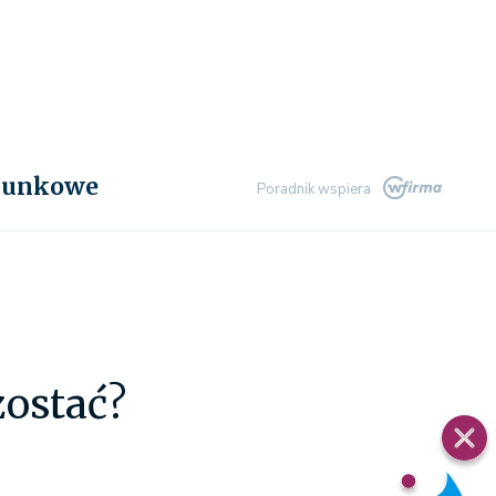
chunkowe
Poradnik wspiera
zostać?