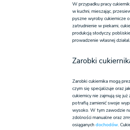
W przypadku pracy cukiernik
w kuchni, mieszając, przesie
pyszne wyroby cukiernicze o
zatrudnienie w piekarni, cukie
produkcją słodyczy, pobliski
prowadzenie własnej działal
Zarobki cukiernik
Zarobki cukiernika mogą prez
czym się specjalizuje oraz j
cukiernicy nie zajmują się ju
potrafią zamienić swoje wy
wysoko. W tym zawodzie na
zdolności manualne oraz zmy
osiąganych
dochodów
. Cuk