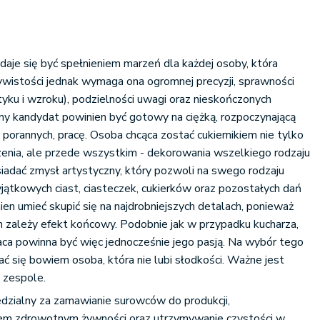
daje się być spełnieniem marzeń dla każdej osoby, która
ywistości jednak wymaga ona ogromnej precyzji, sprawności
ku i wzroku), podzielności uwagi oraz nieskończonych
lny kandydat powinien być gotowy na ciężką, rozpoczynającą
porannych, pracę. Osoba chcąca zostać cukiernikiem nie tylko
zenia, ale przede wszystkim - dekorowania wszelkiego rodzaju
siadać zmysł artystyczny, który pozwoli na swego rodzaju
jątkowych ciast, ciasteczek, cukierków oraz pozostałych dań
en umieć skupić się na najdrobniejszych detalach, ponieważ
ch zależy efekt końcowy. Podobnie jak w przypadku kucharza,
ca powinna być więc jednocześnie jego pasją. Na wybór tego
 się bowiem osoba, która nie lubi słodkości. Ważne jest
 zespole.
edzialny za zamawianie surowców do produkcji,
em zdrowotnym żywności oraz utrzymywanie czystości w