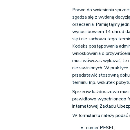
Prawo do wniesienia sprzeci
zgadza się z wydaną decyzją 
orzeczenia. Pamiętajmy jedn
wynosi bowiem 14 dni od dat
się i nie zachowa tego term
Kodeks postępowania admini
wnioskowania o przywróceni
musi wówczas wykazać, że n
niezawinionych. W praktyce 
przedstawić stosowną dokum
terminu (np. wskutek pobytu 
Sprzeciw każdorazowo musi z
prawidłowo wypełnionego for
internetowej Zakładu Ubezp
W formularzu należy podać 
numer PESEL;