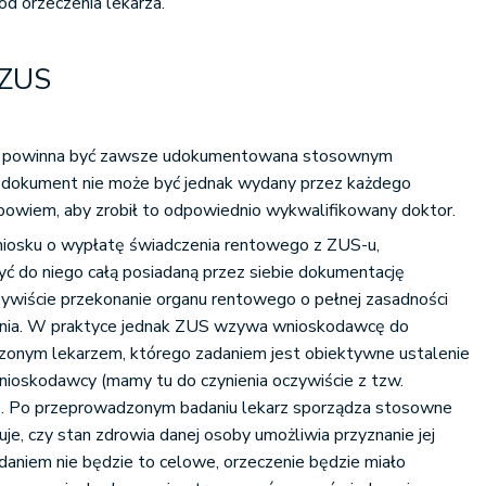
od orzeczenia lekarza.
 ZUS
cy powinna być zawsze udokumentowana stosownym
i dokument nie może być jednak wydany przez każdego
 bowiem, aby zrobił to odpowiednio wykwalifikowany doktor.
wniosku o wypłatę świadczenia rentowego z ZUS-u,
ć do niego całą posiadaną przez siebie dokumentację
zywiście przekonanie organu rentowego o pełnej zasadności
enia. W praktyce jednak ZUS wzywa wnioskodawcę do
czonym lekarzem, którego zadaniem jest obiektywne ustalenie
nioskodawcy (mamy tu do czynienia oczywiście z tzw.
). Po przeprowadzonym badaniu lekarz sporządza stosowne
je, czy stan zdrowia danej osoby umożliwia przyznanie jej
 zdaniem nie będzie to celowe, orzeczenie będzie miało