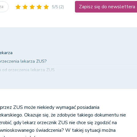
Zapisz się do newslettera
rza
5/5
(2)
lekarza
orzeczenia lekarza ZUS?
 od orzeczenia lekarza ZUS
ekarskiej ZUS
lekarza – podsumowanie
 przez ZUS może niekiedy wymagać posiadania
karskiego. Okazuje się, że zdobycie takiego dokumentu nie
zrobić, gdy lekarz orzecznik ZUS nie chce się zgodzić na
 wnioskowanego świadczenia? W takiej sytuacji można