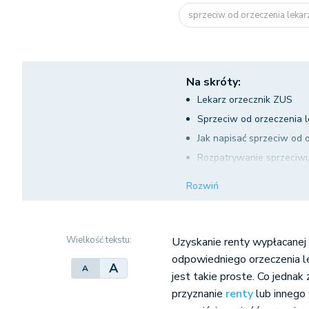
sprzeciw od orzeczenia leka
Na skróty:
Lekarz orzecznik ZUS
Sprzeciw od orzeczenia 
Jak napisać sprzeciw od 
Rozpatrywanie sprzeciwu
Rozstrzygnięcia komisji l
Rozwiń
Sprzeciw od orzeczenia 
Wielkość tekstu:
Uzyskanie renty wypłacanej
odpowiedniego orzeczenia le
A
A
jest takie proste. Co jednak 
przyznanie
renty
lub innego