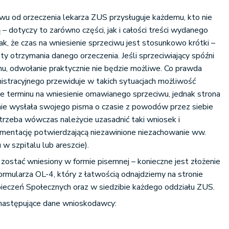
wu od orzeczenia lekarza ZUS przysługuje każdemu, kto nie
– dotyczy to zarówno części, jak i całości treści wydanego
ak, że czas na wniesienie sprzeciwu jest stosunkowo krótki –
y otrzymania danego orzeczenia. Jeśli sprzeciwiający spóźni
inu, odwołanie praktycznie nie będzie możliwe. Co prawda
stracyjnego przewiduje w takich sytuacjach możliwość
e terminu na wniesienie omawianego sprzeciwu, jednak strona
ie wysłała swojego pisma o czasie z powodów przez siebie
trzeba wówczas należycie uzasadnić taki wniosek i
entację potwierdzającą niezawinione niezachowanie ww.
w szpitalu lub areszcie).
ostać wniesiony w formie pisemnej – konieczne jest złożenie
mularza OL-4, który z łatwością odnajdziemy na stronie
ieczeń Społecznych oraz w siedzibie każdego oddziału ZUS.
następujące dane wnioskodawcy: