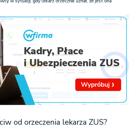
cy w sytuacji, gdy lekarz orzecznik uznał, że jest ona
eciw od orzeczenia lekarza ZUS?