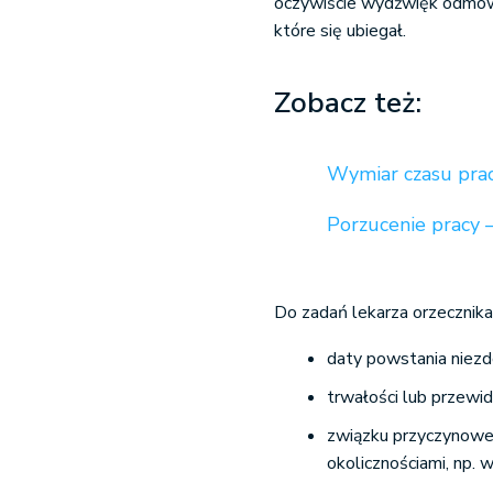
oczywiście wydźwięk odmow
które się ubiegał.
Zobacz też:
Wymiar czasu prac
Porzucenie pracy 
Do zadań lekarza orzecznik
daty powstania niezdo
trwałości lub przewi
związku przyczynoweg
okolicznościami, np.