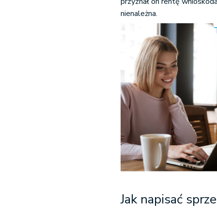
przyznał on rentę wnioskodaw
nienależna.
Jak napisać sprz