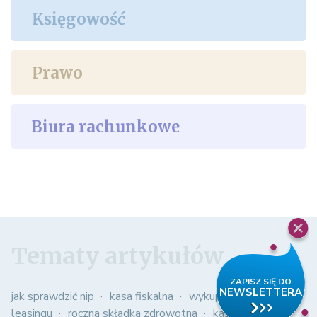
Księgowość
Prawo
Biura rachunkowe
Tematy artykułów
jak sprawdzić nip
kasa fiskalna
wykup samochodu z
leasingu
roczna składka zdrowotna
kasowy pit