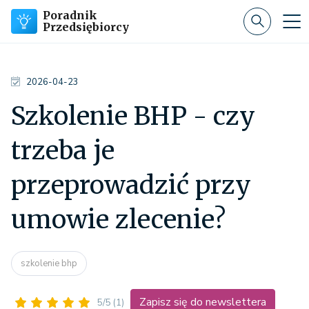
Poradnik
Przedsiębiorcy
2026-04-23
Szkolenie BHP - czy
trzeba je
przeprowadzić przy
umowie zlecenie?
szkolenie bhp
Zapisz się do newslettera
5/5
(1)