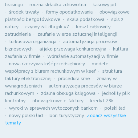
leasingu
roczna składka zdrowotna
kasowy pit
środek trwały
formy opodatkowania
obowiązkowe
płatności bezgotówkowe
skala podatkowa
spis z
natury
czynny żal dla jpk v7
koszt całkowity
zatrudnienia
zaufanie w erze sztucznej inteligencji
turkusowa organizacja
automatyzacja procesów
biznesowych
ai jako przewaga konkurencyjna
kultura
zaufania w firmie
wdrażanie automatyzacji w firmie
nowa rzeczywistość przedsiębiorcy
modele
współpracy z biurem rachunkowym w ksef
struktura
faktury elektronicznej
procedura sme
zmiany w
wynagrodzeniach
automatyzacja procesów w biurze
rachunkowym
zdalna obsługa księgowa
jednolity plik
kontrolny
obowiązkowe e-faktury
kredyt 2%
wyroki w sprawach wytoczonych bankom
polski ład
nowy polski ład
bon turystyczny
Zobacz wszystkie
tematy