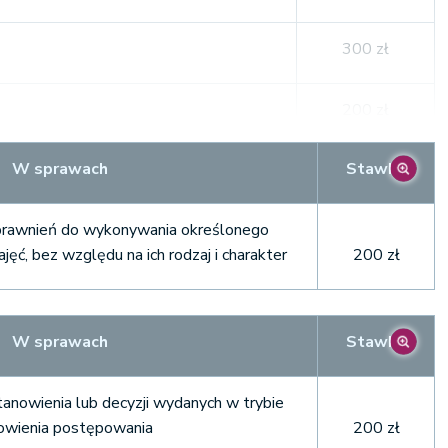
zł
300 zł
10.000
h i inwestycyjnych
zł
200 zł
 spirytusowych i tytoniowych
8.000 zł
W sprawach
Stawka
200 zł
pojami alkoholowymi
8.000 zł
prawnień do wykonywania określonego
 dowodów osobistych
100 zł
jęć, bez względu na ich rodzaj i charakter
200 zł
10.000
ortów i wiz
300 zł
zł
W sprawach
Stawka
go i obywatelstwa
100 zł
10.000
 i zakładów wzajemnych
zł
anowienia lub decyzji wydanych w trybie
100 zł
wienia postępowania
200 zł