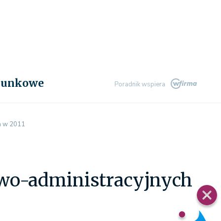
chunkowe
Poradnik wspiera
h w 2011
wo-administracyjnych