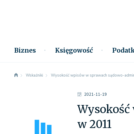
Biznes
Księgowość
Podatk
Wskaźniki
Wysokość wpisów w sprawach sądowo-admini
2021-11-19
Wysokość 
w 2011