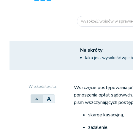
wysokość wpisów w sprawac
Na skróty:
Jaka jest wysokość wpi
Wielkość tekstu:
Wszczęcie postępowania prz
ponoszenia opłat sądowych, 
A
A
pism wszczynających postępo
skargę kasacyjną,
zażalenie,