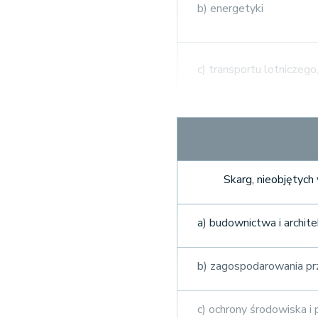
b) energetyki
c) transportu lotniczeg
d) radiofonii i telewizji
Skarg, nieobjętyc
e) publicznego obrotu 
a) budownictwa i archite
f) działalności bankowej
b) zagospodarowania p
c) ochrony środowiska i 
g) ubezpieczeń bezpośred