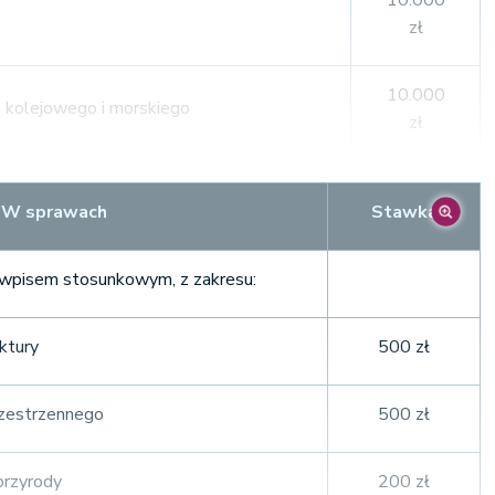
10.000
zł
10.000
o, kolejowego i morskiego
zł
10.000
W sprawach
Stawka
zł
h wpisem stosunkowym, z zakresu:
10.000
papierami wartościowymi
zł
ktury
500 zł
10.000
zł
rzestrzennego
500 zł
10.000
przyrody
200 zł
nich i reasekuracji