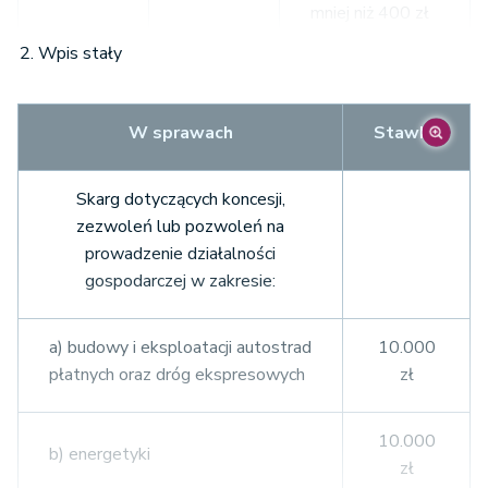
mniej niż 400 zł
Wpis stały
2% wartości
przedmiotu
50.000
100.000
W sprawach
Stawka
zaskarżenia, nie
zł
zł
mniej niż 1.500
zł
Skarg dotyczących koncesji,
zezwoleń lub pozwoleń na
prowadzenie działalności
1% wartości
gospodarczej w zakresie:
przedmiotu
100.000
sporu, nie mniej
zł
niż 2.000 zł i nie
a) budowy i eksploatacji autostrad
10.000
więcej niż
płatnych oraz dróg ekspresowych
zł
100.000 zł
10.000
b) energetyki
zł