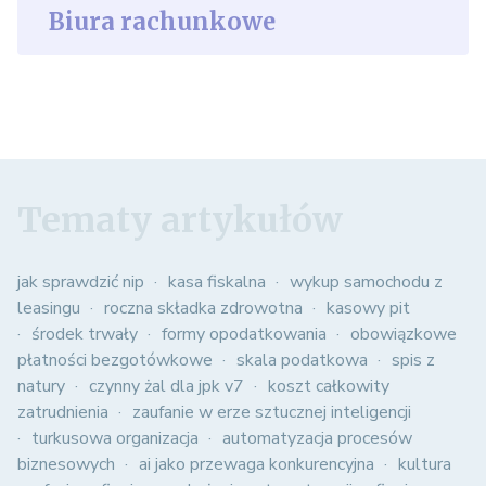
Biura rachunkowe
Tematy artykułów
jak sprawdzić nip
kasa fiskalna
wykup samochodu z
leasingu
roczna składka zdrowotna
kasowy pit
środek trwały
formy opodatkowania
obowiązkowe
płatności bezgotówkowe
skala podatkowa
spis z
natury
czynny żal dla jpk v7
koszt całkowity
zatrudnienia
zaufanie w erze sztucznej inteligencji
turkusowa organizacja
automatyzacja procesów
biznesowych
ai jako przewaga konkurencyjna
kultura