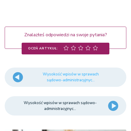
środkami farmaceutycznymi
t) aptekarstwa i zakładów opieki
1.000 zł
zdrowotnej
Znalazłeś odpowiedzi na swoje pytania?
u) żywności i żywienia
1.500 zł
OCEŃ ARTYKUŁ:
v) geologii i górnictwa
1.000 zł
Wysokość wpisów w sprawach
w) kultury, edukacji i wychowania
1.000 zł
sądowo-administracyjnyc...
x) sportu, turystyki i rekreacji
1.000 zł
Wysokość wpisów w sprawach sądowo-
administracyjnyc...
y) utrzymywania czystości i
800 zł
porządku