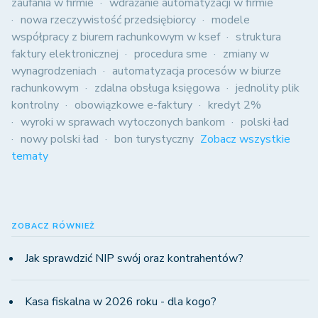
zaufania w firmie
wdrażanie automatyzacji w firmie
nowa rzeczywistość przedsiębiorcy
modele
współpracy z biurem rachunkowym w ksef
struktura
faktury elektronicznej
procedura sme
zmiany w
wynagrodzeniach
automatyzacja procesów w biurze
rachunkowym
zdalna obsługa księgowa
jednolity plik
kontrolny
obowiązkowe e-faktury
kredyt 2%
wyroki w sprawach wytoczonych bankom
polski ład
nowy polski ład
bon turystyczny
Zobacz wszystkie
tematy
ZOBACZ RÓWNIEŻ
Jak sprawdzić NIP swój oraz kontrahentów?
Kasa fiskalna w 2026 roku - dla kogo?