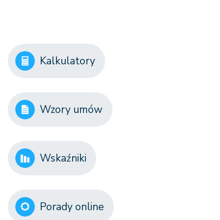
Kalkulatory
Wzory umów
Wskaźniki
Porady online