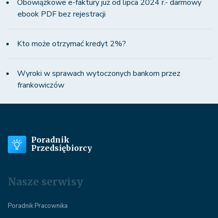
Obowiązkowe e-faktury już od lipca 2024 r.- darmowy
ebook PDF bez rejestracji
Kto może otrzymać kredyt 2%?
Wyroki w sprawach wytoczonych bankom przez
frankowiczów
Poradnik
Przedsiębiorcy
Nasze serwisy
Poradnik Pracownika