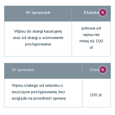
m) łączności, w tym
telekomunikacji, bez usług
8.000 zł
W sprawach
Stawka
pocztowych
k) własności przemysłowej
1.000 zł
połowa od
n) usług pocztowych
1.000 zł
l) zobowiązań podatkowych
500 zł
Wpisu do skargi kasacyjnej
wpisu nie
oraz od skargi o wznowienie
mniej niż 100
postępowania
o) ochrony osób i mienia
5.000 zł
m) prawa celnego
500 zł
zł
p) usług detektywistycznych
5.000 zł
W sprawach
Stawka
q) obrotu dewizowego
5.000 zł
Wpisu stałego od wniosku o
wszczęcie postępowania, bez
r) prawa celnego
5.000 zł
100 zł
względu na przedmiot sprawy
s) produkcji i obrotu hurtowego
3.000 zł