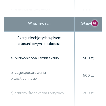
c) transportu lotniczego,
10.000
kolejowego i morskiego
zł
W sprawach
Stawka
10.000
d) radiofonii i telewizji
zł
Skarg, nieobjętych wpisem
stosunkowym, z zakresu:
e) publicznego obrotu papierami
10.000
wartościowymi
zł
a) budownictwa i architektury
500 zł
10.000
b) zagospodarowania
f) działalności bankowej
500 zł
zł
przestrzennego
g) ubezpieczeń bezpośrednich i
10.000
c) ochrony środowiska i przyrody
200 zł
reasekuracji
zł