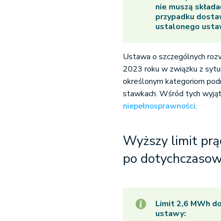
nie muszą skład
przypadku dostaw
ustalonego ustaw
Ustawa o szczególnych rozwi
2023 roku w związku z sytuac
określonym kategoriom pod
stawkach. Wśród tych wyją
niepełnosprawności
.
Wyższy limit prą
po dotychczasow
Limit 2,6 MWh do
ustawy: