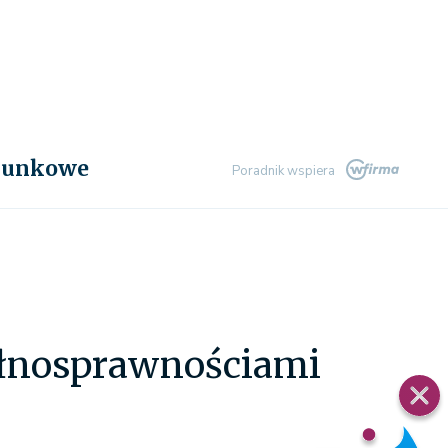
chunkowe
Poradnik wspiera
pełnosprawnościami