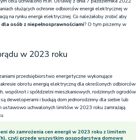
 tym celu uchwalono m.in. Ustawę z dnia 7 października 2022
aniach służących ochronie odbiorców energii elektrycznej w
ją na rynku energii elektrycznej.
Co należałoby zrobić aby
u dla osób z niepełnosprawnościami
? O tym piszemy w
prądu w 2023 roku
ązaniami przedsiębiorstwo energetyczne wykonujące
akresie obrotu energią elektryczną dla określonych odbiorców
, wspólnot i spółdzielni mieszkaniowych, rodzinnych ogrodów
 są deweloperami i budują dom jednorodzinny dla siebie lub
ch ustawowo uchwalonych limitów w 2023 roku zamrażają
u.
eni do zamrożenia cen energii w 2023 roku z limitem
), czyli przede wszystkim gospodarstwa domowe