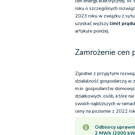
cen energii elektrycznej. W
roku o szczególnych rozwiąz
2023 roku w związku z sytuac
uzyskać wyższy
limit prąd
artykule poniżej.
Zamrożenie cen 
Zgodnie z przyjętymi rozwi
działalność gospodarczą w z
m.in. gospodarstw domowych
działkowych, osób, które nie
swoich najbliższych w rama
ceny na poziomie z 2022 rok
Odbiorcy uprawni
2 MWh (2000 kWh