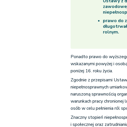
Ustawy z dn
zawodowej 
niepełnos
prawo do z
długotrwał
rolnym.
Ponadto prawo do wyższego 
wskazanymi powyżej i osobą
poniżej 16. roku życia.
Zgodnie z przepisami Ustawy
niepełnosprawnych umiarkow
naruszoną sprawnością organ
warunkach pracy chronionej
osób w celu pełnienia ról sp
Znaczny stopień niepełnosp
i społecznej oraz zatrudnia