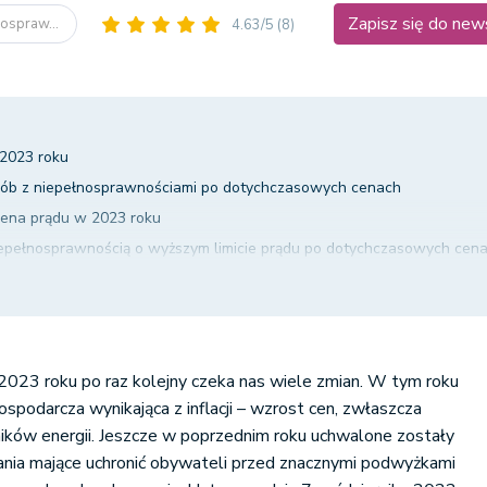
Zapisz się do new
nospraw...
4.63/5
(8)
 2023 roku
osób z niepełnosprawnościami po dotychczasowych cenach
cena prądu w 2023 roku
epełnosprawnością o wyższym limicie prądu po dotychczasowych cen
szego limitu prądu w 2023 roku
ją sumowaniu?
punkt poboru, przejęcie licznika innego użytkownika
 limity prądu w 2023 roku
023 roku po raz kolejny czeka nas wiele zmian. W tym roku
osób z niepełnosprawnościami - podsumowanie
spodarcza wynikająca z inflacji – wzrost cen, zwłaszcza
ików energii. Jeszcze w poprzednim roku uchwalone zostały
ania mające uchronić obywateli przed znacznymi podwyżkami