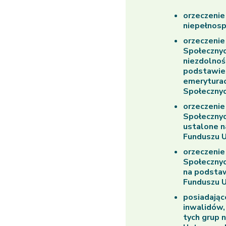
orzeczenie
niepełnos
orzeczenie
Społecznyc
niezdolnoś
podstawie 
emeryturac
Społecznyc
orzeczenie
Społecznyc
ustalone n
Funduszu U
orzeczenie
Społecznyc
na podstaw
Funduszu U
posiadające
inwalidów, 
tych grup 