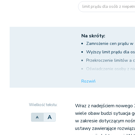
limit prądu dla osób z niepeł
Na skróty:
Zamrożenie cen prądu w
Wyższy limit prądu dla 
Przekroczenie limitów a 
Oświadczenie osoby z ni
Utrata uprawnień do wyż
Rozwiń
Czy limity prądu podlega
Zawarcie umowy na nowy 
Zmiana dostawcy prądu a
Wielkość tekstu:
Wraz z nadejściem nowego 2
Wyższy limit prądu dla 
wiele obaw budzi sytuacja go
A
A
w zakresie dotyczącym nośn
ustawy zawierające rozwiąz