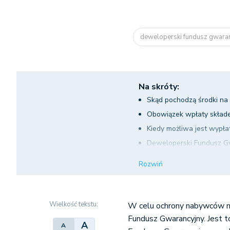
deweloperski fundusz gwara
Na skróty:
Skąd pochodzą środki na
Obowiązek wpłaty skład
Kiedy możliwa jest wypł
Deweloperski Fundusz G
Możliwość weryfikacji w
Rozwiń
wypłaty środków
Deweloperski Fundusz Gw
Ochrona zakupu nieruch
Wielkość tekstu:
W celu ochrony nabywców n
Fundusz Gwarancyjny. Jest 
A
A