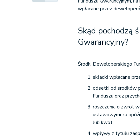
Funduszu Gwarancyjnym, na 
wpłacane przez deweloper
Skąd pochodzą ś
Gwarancyjny?
Środki Deweloperskiego Fu
składki wpłacane pr
odsetki od środków 
Funduszu oraz przyc
roszczenia o zwrot 
ustawowymi za opóźn
lub kwot,
wpływy z tytułu zasp