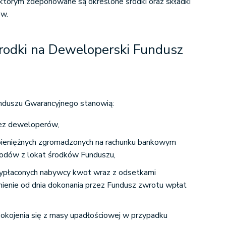
którym zdeponowane są określone środki oraz składki
ów.
rodki na Deweloperski Fundusz
nduszu Gwarancyjnego stanowią:
zez deweloperów,
pieniężnych zgromadzonych na rachunku bankowym
hodów z lokat środków Funduszu,
wypłaconych nabywcy kwot wraz z odsetkami
ienie od dnia dokonania przez Fundusz zwrotu wpłat
okojenia się z masy upadłościowej w przypadku