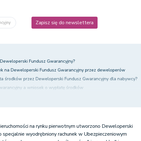
Zapisz się do newslettera
ncyjny
 Deweloperski Fundusz Gwarancyjny?
ek na Deweloperski Fundusz Gwarancyjny przez deweloperów
ata środków przez Deweloperski Fundusz Gwarancyjny dla nabywcy?
warancyjny a wniosek o wypłatę środków
niosku o wypłatę środków przez Deweloperski Fundusz Gwarancyjny i 
arancyjny i jego ewidencja - jakie dane są gromadzone?
omości a Deweloperski Fundusz Gwarancyjny - podsumowanie
ieruchomości na rynku pierwotnym utworzono Deweloperski
to specjalnie wyodrębniony rachunek w Ubezpieczeniowym