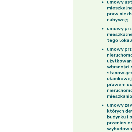
umowy usta
mieszkalne
praw niezb
nabywcę;
umowy prze
mieszkalne
tego lokal
umowy prze
nieruchom
użytkowani
własności 
stanowiące
ułamkowej 
prawem do 
nieruchomo
mieszkani
umowy zaw
których d
budynku i 
przeniesie
wybudowani