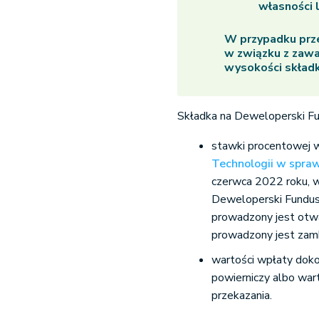
własności 
W przypadku prze
w związku z zaw
wysokości składk
Składka na Deweloperski Fu
stawki procentowej w
Technologii w spra
czerwca 2022 roku, w
Deweloperski Fundus
prowadzony jest otwa
prowadzony jest zamk
wartości wpłaty dok
powierniczy albo wa
przekazania.