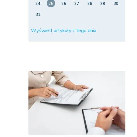
24
25
26
27
28
29
30
31
Wyświetl artykuły z tego dnia