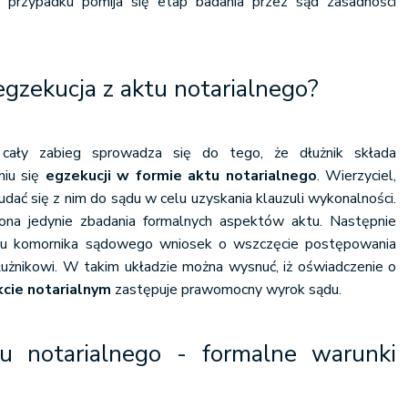
 przypadku pomija się etap badania przez sąd zasadności
gzekucja z aktu notarialnego?
c, cały zabieg sprowadza się do tego, że dłużnik
składa
iu się
egzekucji w formie aktu notarialnego
.
Wierzyciel,
udać się z nim do sądu w celu uzyskania klauzuli wykonalności.
a jedynie zbadania formalnych aspektów aktu. Następnie
ć u komornika sądowego wniosek o wszczęcie postępowania
użnikowi. W takim układzie można wysnuć, iż oświadczenie o
kcie notarialnym
zastępuje prawomocny wyrok sądu.
u notarialnego - formalne warunki