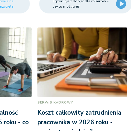
tkowa na
Egzekucja z dopłat dla rolników -
rzyciela
czy to możliwe?
SERWIS KADROWY
alność
Koszt całkowity zatrudnienia
 roku - co
pracownika w 2026 roku -