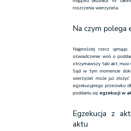
majątku dłużnika. W takim
roszczenia wierzyciela.
Na czym polega e
Najprościej rzecz ujmują
oświadczenie woli o poddan
otrzymawszy taki akt, musi 
Sąd w tym momencie dokon
wierzyciel może już złoży
egzekucyjnego przeciwko dł
poddaniu się
egzekucji w a
Egzekucja z akt
aktu