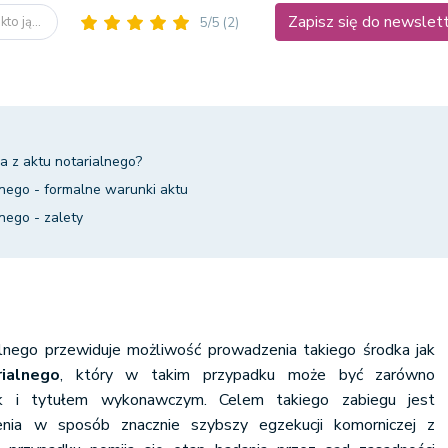
Zapisz się do newslet
to ją...
5/5
(2)
a z aktu notarialnego?
alnego - formalne warunki aktu
nego - zalety
nego przewiduje możliwość prowadzenia takiego środka jak
ialnego
, który w takim przypadku może być zarówno
k i
tytułem wykonawczym. Celem takiego zabiegu jest
enia w sposób znacznie szybszy egzekucji komorniczej z