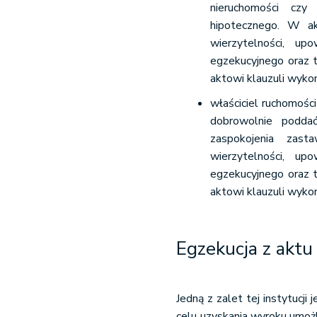
nieruchomości czy 
hipotecznego. W ak
wierzytelności, up
egzekucyjnego oraz t
aktowi klauzuli wykon
właściciel ruchomoś
dobrowolnie podda
zaspokojenia zast
wierzytelności, up
egzekucyjnego oraz t
aktowi klauzuli wykon
Egzekucja z aktu 
Jedną z zalet tej instytucji
celu uzyskania wyroku umożl