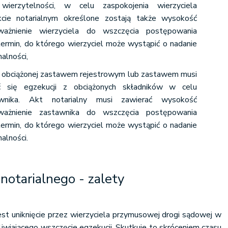
wierzytelności, w celu zaspokojenia wierzyciela
cie notarialnym określone zostają także wysokość
oważnienie wierzyciela do wszczęcia postępowania
ermin, do którego wierzyciel może wystąpić o nadanie
alności,
ci obciążonej zastawem rejestrowym lub zastawem musi
ć się egzekucji z obciążonych składników w celu
awnika. Akt notarialny musi zawierać wysokość
oważnienie zastawnika do wszczęcia postępowania
ermin, do którego wierzyciel może wystąpić o nadanie
alności.
notarialnego - zalety
 jest uniknięcie przez wierzyciela przymusowej drogi sądowej w
iwiającego wszczęcie egzekucji. Skutkuje to skróceniem czasu