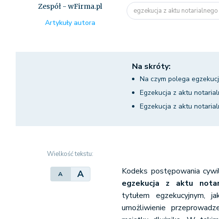
Zespół - wFirma.pl
egzekucja z aktu notarialnego k
Artykuły autora
Na skróty:
Na czym polega egzekucj
Egzekucja z aktu notari
Egzekucja z aktu notarial
Wielkość tekstu:
Kodeks postępowania cywil
A
A
egzekucja z aktu notar
tytułem
egzekucyjnym, ja
umożliwienie przeprowadz