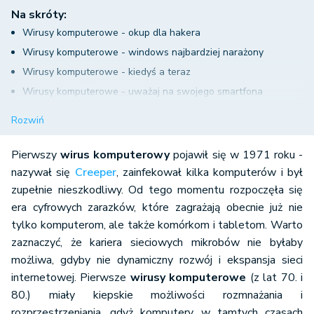
Na skróty:
Wirusy komputerowe - okup dla hakera
Wirusy komputerowe - windows najbardziej narażony
Wirusy komputerowe - kiedyś a teraz
Wirusy komputerowe - uważaj na swojego smartfona
Wirusy komputerowe - Pierwsza Wojna Cyfrowa
Rozwiń
Pierwszy
wirus komputerowy
pojawił się w 1971 roku -
nazywał się
Creeper
, zainfekował kilka komputerów i był
zupełnie nieszkodliwy. Od tego momentu rozpoczęła się
era cyfrowych zarazków, które zagrażają obecnie już nie
tylko komputerom, ale także komórkom i tabletom. Warto
zaznaczyć, że kariera sieciowych mikrobów nie byłaby
możliwa, gdyby nie dynamiczny rozwój i ekspansja sieci
internetowej. Pierwsze
wirusy komputerowe
(z lat 70. i
80.) miały kiepskie możliwości rozmnażania i
rozprzestrzeniania, gdyż komputery w tamtych czasach