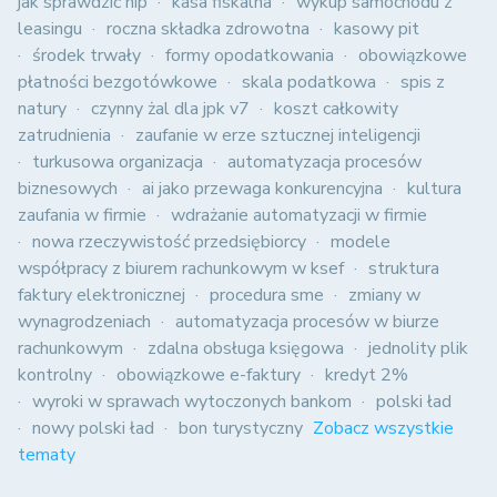
jak sprawdzić nip
kasa fiskalna
wykup samochodu z
leasingu
roczna składka zdrowotna
kasowy pit
środek trwały
formy opodatkowania
obowiązkowe
płatności bezgotówkowe
skala podatkowa
spis z
natury
czynny żal dla jpk v7
koszt całkowity
zatrudnienia
zaufanie w erze sztucznej inteligencji
turkusowa organizacja
automatyzacja procesów
biznesowych
ai jako przewaga konkurencyjna
kultura
zaufania w firmie
wdrażanie automatyzacji w firmie
nowa rzeczywistość przedsiębiorcy
modele
współpracy z biurem rachunkowym w ksef
struktura
faktury elektronicznej
procedura sme
zmiany w
wynagrodzeniach
automatyzacja procesów w biurze
rachunkowym
zdalna obsługa księgowa
jednolity plik
kontrolny
obowiązkowe e-faktury
kredyt 2%
wyroki w sprawach wytoczonych bankom
polski ład
nowy polski ład
bon turystyczny
Zobacz wszystkie
tematy