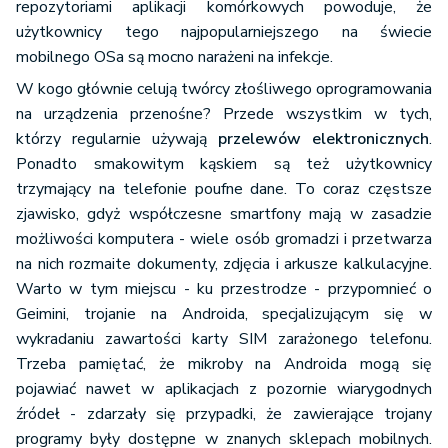
repozytoriami aplikacji komórkowych powoduje, że
użytkownicy tego najpopularniejszego na świecie
mobilnego OSa są mocno narażeni na infekcje.
W kogo głównie celują twórcy złośliwego oprogramowania
na urządzenia przenośne? Przede wszystkim w tych,
którzy regularnie używają
przelewów elektronicznych
.
Ponadto smakowitym kąskiem są też użytkownicy
trzymający na telefonie poufne dane. To coraz częstsze
zjawisko, gdyż współczesne smartfony mają w zasadzie
możliwości komputera - wiele osób gromadzi i przetwarza
na nich rozmaite dokumenty, zdjęcia i arkusze kalkulacyjne.
Warto w tym miejscu - ku przestrodze - przypomnieć o
Geimini, trojanie na Androida, specjalizującym się w
wykradaniu zawartości karty SIM zarażonego telefonu.
Trzeba pamiętać, że mikroby na Androida mogą się
pojawiać nawet w aplikacjach z pozornie wiarygodnych
źródeł - zdarzały się przypadki, że zawierające trojany
programy były dostępne w znanych sklepach mobilnych.