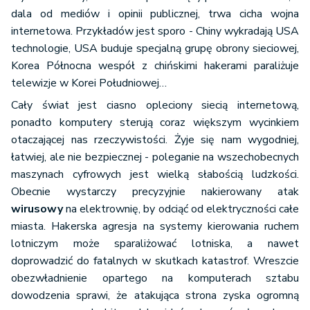
dala od mediów i opinii publicznej, trwa cicha wojna
internetowa. Przykładów jest sporo - Chiny wykradają USA
technologie, USA buduje specjalną grupę obrony sieciowej,
Korea Północna wespół z chińskimi hakerami paraliżuje
telewizje w Korei Południowej…
Cały świat jest ciasno opleciony siecią internetową,
ponadto komputery sterują coraz większym wycinkiem
otaczającej nas rzeczywistości. Żyje się nam wygodniej,
łatwiej, ale nie bezpiecznej - poleganie na wszechobecnych
maszynach cyfrowych jest wielką słabością ludzkości.
Obecnie wystarczy precyzyjnie nakierowany atak
wirusowy
na elektrownię, by odciąć od elektryczności całe
miasta. Hakerska agresja na systemy kierowania ruchem
lotniczym może sparaliżować lotniska, a nawet
doprowadzić do fatalnych w skutkach katastrof. Wreszcie
obezwładnienie opartego na komputerach sztabu
dowodzenia sprawi, że atakująca strona zyska ogromną