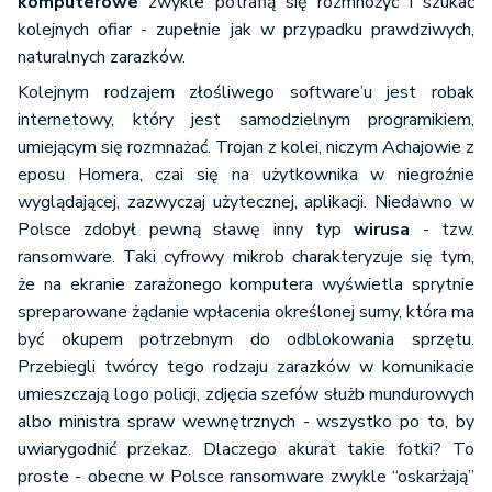
komputerowe
zwykle potrafią się rozmnożyć i szukać
kolejnych ofiar - zupełnie jak w przypadku prawdziwych,
naturalnych zarazków.
Kolejnym rodzajem złośliwego software’u jest robak
internetowy, który jest samodzielnym programikiem,
umiejącym się rozmnażać. Trojan z kolei, niczym Achajowie z
eposu Homera, czai się na użytkownika w niegroźnie
wyglądającej, zazwyczaj użytecznej, aplikacji. Niedawno w
Polsce zdobył pewną sławę inny typ
wirusa
- tzw.
ransomware. Taki cyfrowy mikrob charakteryzuje się tym,
że na ekranie zarażonego komputera wyświetla sprytnie
spreparowane żądanie wpłacenia określonej sumy, która ma
być okupem potrzebnym do odblokowania sprzętu.
Przebiegli twórcy tego rodzaju zarazków w komunikacie
umieszczają logo policji, zdjęcia szefów służb mundurowych
albo ministra spraw wewnętrznych - wszystko po to, by
uwiarygodnić przekaz. Dlaczego akurat takie fotki? To
proste - obecne w Polsce ransomware zwykle “oskarżają”