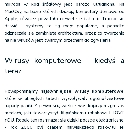
mikroba w kod źródłowy jest bardzo utrudniona. Na
MacOSy, na bazie których działają komputery domowe od
Apple, również powstało niewiele e-bakterii. Trudno się
dziwić - systemy te są mało popularne, a ponadto
odznaczają się zamkniętą architekturą, przez co tworzenie
na nie wirusów jest twardym orzechem do zgryzienia.
Wirusy komputerowe - kiedyś a
teraz
Powspominajmy
najsłynniejsze wirusy komputerowe
,
które w ubiegłych latach wywoływały ogólnoświatowe
napady paniki. Z pewnością wielu z was kojarzy rozgłos w
mediach, jaki towarzyszył filipińskiemu robakowi I LOVE
YOU. Robak ten rozmnażał się dzięki poczcie elektronicznej
- rok 2000 był czasem największego rozkwitu jej