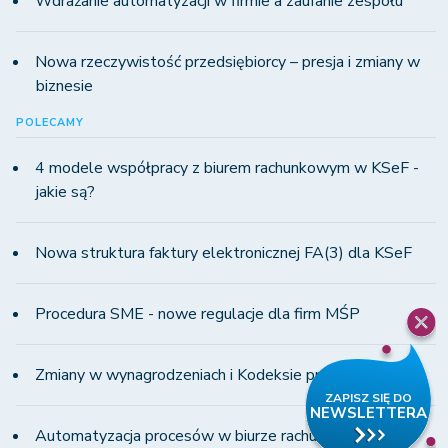
Wdrażanie automatyzacji w firmie a zaufanie zespołu
Nowa rzeczywistość przedsiębiorcy – presja i zmiany w
biznesie
POLECAMY
4 modele współpracy z biurem rachunkowym w KSeF -
jakie są?
Nowa struktura faktury elektronicznej FA(3) dla KSeF
Procedura SME - nowe regulacje dla firm MŚP
Zmiany w wynagrodzeniach i Kodeksie pracy w 2023 r.
Automatyzacja procesów w biurze rachunkowym -