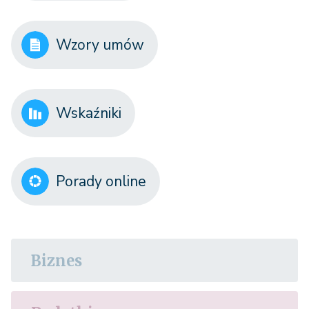
Wzory umów
Wskaźniki
Porady online
Biznes