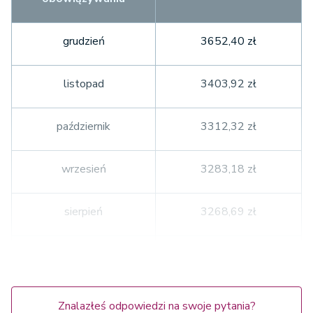
grudzień
3652,40 zł
listopad
3403,92 zł
październik
3312,32 zł
wrzesień
3283,18 zł
sierpień
3268,69 zł
lipiec
3361,90 zł
czerwiec
3287,88 zł
Znalazłeś odpowiedzi na swoje pytania?