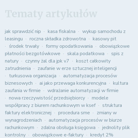
Tematy artykułów
jak sprawdzić nip
kasa fiskalna
wykup samochodu z
leasingu
roczna składka zdrowotna
kasowy pit
środek trwały
formy opodatkowania
obowiązkowe
płatności bezgotówkowe
skala podatkowa
spis z
natury
czynny żal dla jpk v7
koszt całkowity
zatrudnienia
zaufanie w erze sztucznej inteligencji
turkusowa organizacja
automatyzacja procesów
biznesowych
ai jako przewaga konkurencyjna
kultura
zaufania w firmie
wdrażanie automatyzacji w firmie
nowa rzeczywistość przedsiębiorcy
modele
współpracy z biurem rachunkowym w ksef
struktura
faktury elektronicznej
procedura sme
zmiany w
wynagrodzeniach
automatyzacja procesów w biurze
rachunkowym
zdalna obsługa księgowa
jednolity plik
kontrolny
obowiązkowe e-faktury
kredyt 2%