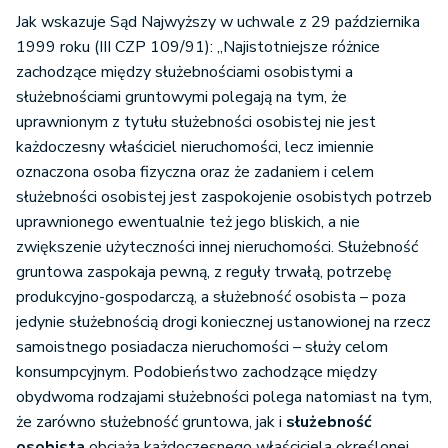
Jak wskazuje Sąd Najwyższy w uchwale z 29 października
1999 roku (III CZP 109/91): „Najistotniejsze różnice
zachodzące między służebnościami osobistymi a
służebnościami gruntowymi polegają na tym, że
uprawnionym z tytułu służebności osobistej nie jest
każdoczesny właściciel nieruchomości, lecz imiennie
oznaczona osoba fizyczna oraz że zadaniem i celem
służebności osobistej jest zaspokojenie osobistych potrzeb
uprawnionego ewentualnie też jego bliskich, a nie
zwiększenie użyteczności innej nieruchomości. Służebność
gruntowa zaspokaja pewną, z reguły trwałą, potrzebę
produkcyjno-gospodarczą, a służebność osobista – poza
jedynie służebnością drogi koniecznej ustanowionej na rzecz
samoistnego posiadacza nieruchomości – służy celom
konsumpcyjnym. Podobieństwo zachodzące między
obydwoma rodzajami służebności polega natomiast na tym,
że zarówno służebność gruntowa, jak i
służebność
osobista
obciąża każdoczesnego właściciela określonej