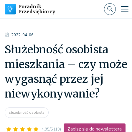
Poradnik
Przedsiębiorcy
2022-04-06
Służebność osobista
mieszkania – czy może
wygasnąć przez jej
niewykonywanie?
służebność osobista
Zapisz się do newslettera
4.95/5
(19)