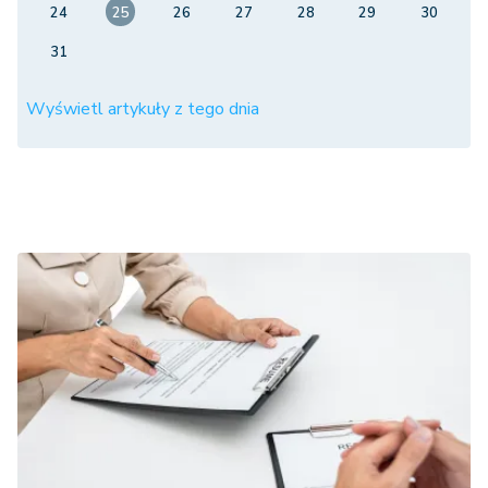
24
25
26
27
28
29
30
31
Wyświetl artykuły z tego dnia