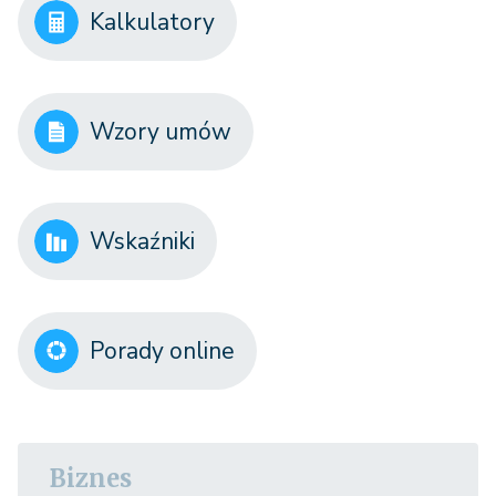
Kalkulatory
Wzory umów
Wskaźniki
Porady online
Biznes