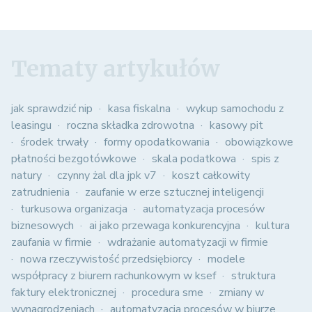
Tematy artykułów
jak sprawdzić nip
kasa fiskalna
wykup samochodu z
leasingu
roczna składka zdrowotna
kasowy pit
środek trwały
formy opodatkowania
obowiązkowe
płatności bezgotówkowe
skala podatkowa
spis z
natury
czynny żal dla jpk v7
koszt całkowity
zatrudnienia
zaufanie w erze sztucznej inteligencji
turkusowa organizacja
automatyzacja procesów
biznesowych
ai jako przewaga konkurencyjna
kultura
zaufania w firmie
wdrażanie automatyzacji w firmie
nowa rzeczywistość przedsiębiorcy
modele
współpracy z biurem rachunkowym w ksef
struktura
faktury elektronicznej
procedura sme
zmiany w
wynagrodzeniach
automatyzacja procesów w biurze