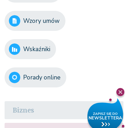
Wzory umów
Wskaźniki
Porady online
Biznes