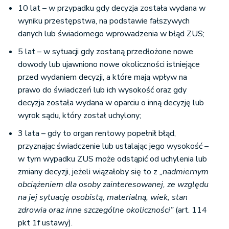
10 lat – w przypadku gdy decyzja została wydana w
wyniku przestępstwa, na podstawie fałszywych
danych lub świadomego wprowadzenia w błąd ZUS;
5 lat – w sytuacji gdy zostaną przedłożone nowe
dowody lub ujawniono nowe okoliczności istniejące
przed wydaniem decyzji, a które mają wpływ na
prawo do świadczeń lub ich wysokość oraz gdy
decyzja została wydana w oparciu o inną decyzję lub
wyrok sądu, który został uchylony;
3 lata – gdy to organ rentowy popełnił błąd,
przyznając świadczenie lub ustalając jego wysokość –
w tym wypadku ZUS może odstąpić od uchylenia lub
zmiany decyzji, jeżeli wiązałoby się to z
„nadmiernym
obciążeniem dla osoby zainteresowanej, ze względu
na jej sytuację osobistą, materialną, wiek, stan
zdrowia oraz inne szczególne okoliczności”
(art. 114
pkt 1f ustawy).