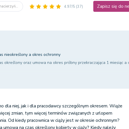
Zapisz się do n
acierzyń...
4.97/5
(37)
s nieokreślony a okres ochronny
s określony oraz umowa na okres próbny przekraczająca 1 miesiąc a 
s określony zawarta w celu zastępstwa pracownika oraz umowa na 
iąca – a okres ochronny
zyńskiego
no dla niej, jak i dla pracodawcy szczególnym okresem. Wiąże
 urlopu macierzyńskiego przed porodem
m więcej zmian, tym więcej terminów związanych z urlopem
rlopem macierzyńskim
ia. Od kiedy pracownica w ciąży jest w okresie ochronnym?
a umowa na czas określony kobiety w ciąży? Kiedy należy
elskiego