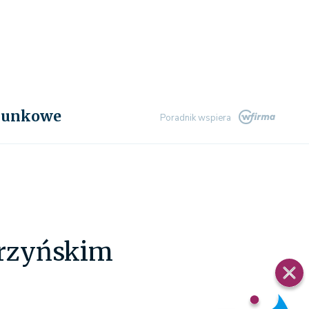
chunkowe
Poradnik wspiera
erzyńskim