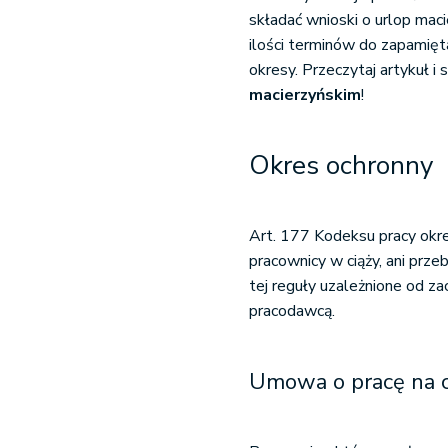
składać wnioski o urlop macie
Wniosek o urlop rodziciel
ilości terminów do zapamięt
okresy. Przeczytaj artykuł 
macierzyńskim
!
Okres ochronny
Art. 177 Kodeksu pracy okre
pracownicy w ciąży, ani prze
tej reguły uzależnione od za
pracodawcą.
Umowa o pracę na c