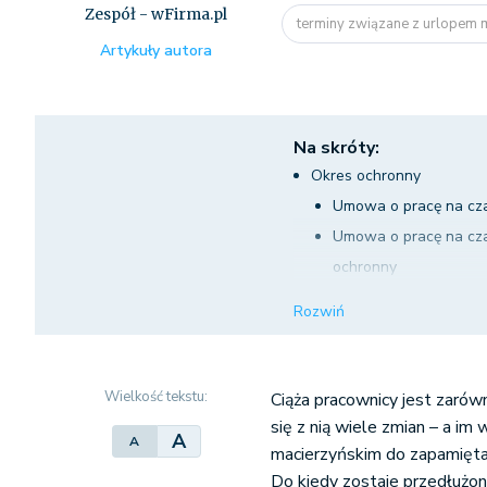
Zespół - wFirma.pl
terminy związane z urlopem m
Artykuły autora
Na skróty:
Okres ochronny
Umowa o pracę na cza
Umowa o pracę na cza
ochronny
Umowa o pracę na cza
Rozwiń
próbny poniżej 1 mies
Urlop macierzyński
Wymiar urlopu macier
Wielkość tekstu:
Ciąża pracownicy jest zarów
Wykorzystanie części
się z nią wiele zmian – a i
A
A
Terminy związane z u
macierzyńskim do zapamiętan
Do kiedy zostaje przedłużon
Wymiar urlopu rodzici