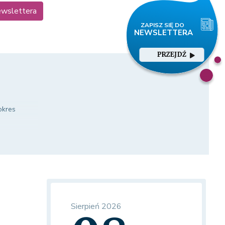
ewslettera
PRZEJDŹ
okres
okres
Sierpień 2026