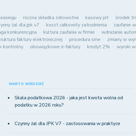
easingu
roczna składka zdrowotna
kasowy pit
środek tr
zynny żal dla jpk v7
koszt całkowity zatrudnienia
zaufanie w
aga konkurencyjna
kultura zaufania w firmie
wdrażanie autom
truktura faktury elektronicznej
procedura sme
zmiany w wyn
ik kontrolny
obowiązkowe e-faktury
kredyt 2%
wyroki w
WARTO WIEDZIEĆ
Skala podatkowa 2026 - jaka jest kwota wolna od
podatku w 2026 roku?
Czynny żal dla JPK V7 - zastosowania w praktyce