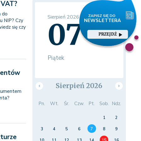
ć VAT?
 do
Sierpień 2026
07
ru NIP? Czy
iedz się czy
PRZEJDŹ
Piątek
lientów
Sierpień 2026
dokumentem
enta?
Pn.
Wt.
Śr.
Czw.
Pt.
Sob.
Ndz.
1
2
3
4
5
6
7
8
9
kturze
10
11
12
13
14
15
16