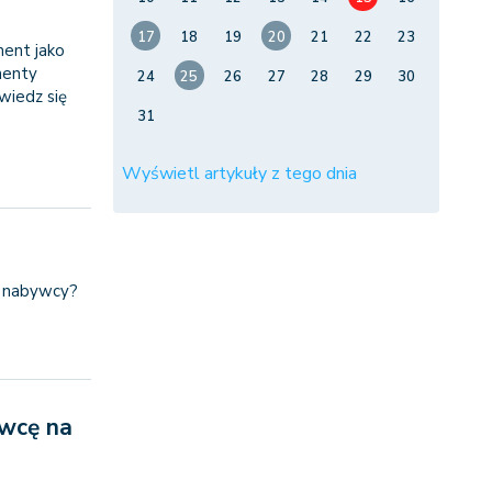
17
18
19
20
21
22
23
ment jako
menty
24
25
26
27
28
29
30
wiedz się
31
Wyświetl artykuły z tego dnia
P nabywcy?
ywcę na