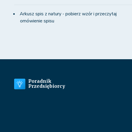
Arkusz spis z natury - pobierz wzór i przeczytaj
omówienie spisu
Poradnik
Przedsiębiorcy