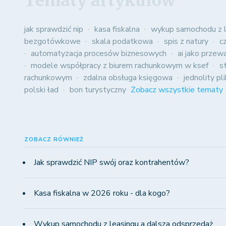
Tematy artykułów
jak sprawdzić nip
kasa fiskalna
wykup samochodu z l
bezgotówkowe
skala podatkowa
spis z natury
c
automatyzacja procesów biznesowych
ai jako przew
modele współpracy z biurem rachunkowym w ksef
s
rachunkowym
zdalna obsługa księgowa
jednolity pl
polski ład
bon turystyczny
Zobacz wszystkie tematy
ZOBACZ RÓWNIEŻ
Jak sprawdzić NIP swój oraz kontrahentów?
Kasa fiskalna w 2026 roku - dla kogo?
Wykup samochodu z leasingu a dalsza odsprzedaż