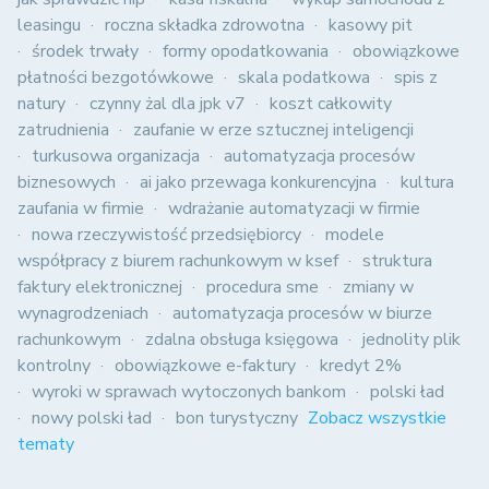
leasingu
roczna składka zdrowotna
kasowy pit
środek trwały
formy opodatkowania
obowiązkowe
płatności bezgotówkowe
skala podatkowa
spis z
natury
czynny żal dla jpk v7
koszt całkowity
zatrudnienia
zaufanie w erze sztucznej inteligencji
turkusowa organizacja
automatyzacja procesów
biznesowych
ai jako przewaga konkurencyjna
kultura
zaufania w firmie
wdrażanie automatyzacji w firmie
nowa rzeczywistość przedsiębiorcy
modele
współpracy z biurem rachunkowym w ksef
struktura
faktury elektronicznej
procedura sme
zmiany w
wynagrodzeniach
automatyzacja procesów w biurze
rachunkowym
zdalna obsługa księgowa
jednolity plik
kontrolny
obowiązkowe e-faktury
kredyt 2%
wyroki w sprawach wytoczonych bankom
polski ład
nowy polski ład
bon turystyczny
Zobacz wszystkie
tematy