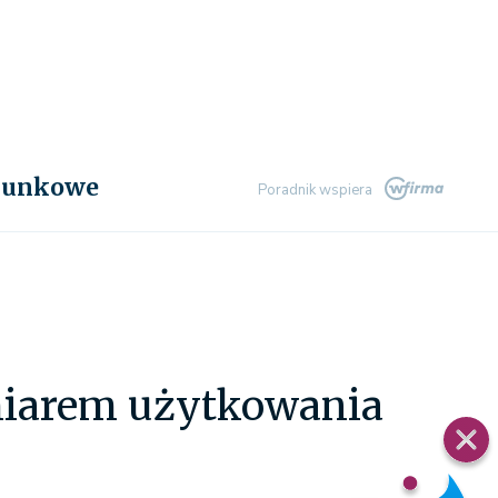
chunkowe
Poradnik wspiera
miarem użytkowania