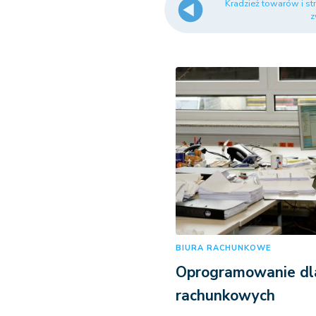
Kradzież towarów i str
z
BIURA RACHUNKOWE
Oprogramowanie dla
rachunkowych