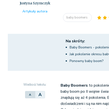
Justyna Szymczyk
Artykuły autora
baby boomers
Na skróty:
Baby Boomers - pokolen
Jak pokolenie okresu bab
Ponowny baby boom?
Wielkość tekstu:
Baby Boomers
to pokolenie
baby boom po II wojnie świa
A
A
znajdują się aż 4 pokolenia, 
doświadczeni i są na nim naj