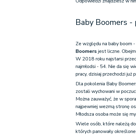
Odpowiedzi znajdziesz w nin
Baby Boomers - 
Ze względu na baby boom - 
Boomers
jest liczne. Obej
W 2018 roku najstarsi przeds
najmłodsi - 54. Nie da się wi
pracy, dzisiaj przechodzi już
Dla pokolenia Baby Boomers
zostali wychowani w poczuci
Można zauważyć, że w spora
najpewniej wezmą stronę oso
Młodsza osoba może się myl
Wiele osób, które należą d
których panowały określone z