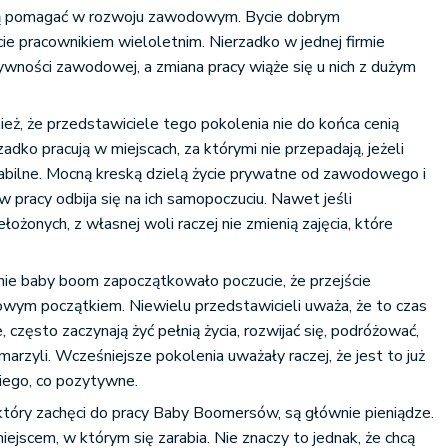
ogą pomagać w rozwoju zawodowym. Bycie dobrym
cie pracownikiem wieloletnim. Nierzadko w jednej firmie
ywności zawodowej, a zmiana pracy wiąże się u nich z dużym
ież, że przedstawiciele tego pokolenia nie do końca cenią
zadko pracują w miejscach, za którymi nie przepadają, jeżeli
 stabilne. Mocną kreską dzielą życie prywatne od zawodowego i
w pracy odbija się na ich samopoczuciu. Nawet jeśli
łożonych, z własnej woli raczej nie zmienią zajęcia, które
nie baby boom zapoczątkowało poczucie, że przejście
nowym początkiem. Niewielu przedstawicieli uważa, że to czas
, często zaczynają żyć pełnią życia, rozwijać się, podróżować,
arzyli. Wcześniejsze pokolenia uważały raczej, że jest to już
iego, co pozytywne.
tóry zachęci do pracy Baby Boomersów, są głównie pieniądze.
miejscem, w którym się zarabia. Nie znaczy to jednak, że chcą