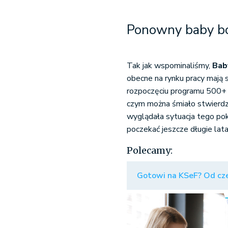
Ponowny baby b
Tak jak wspominaliśmy,
Bab
obecne na rynku pracy mają 
rozpoczęciu programu 500+ w
czym można śmiało stwierdzi
wyglądała sytuacja tego pok
poczekać jeszcze długie lata
Polecamy:
Gotowi na KSeF? Od cze