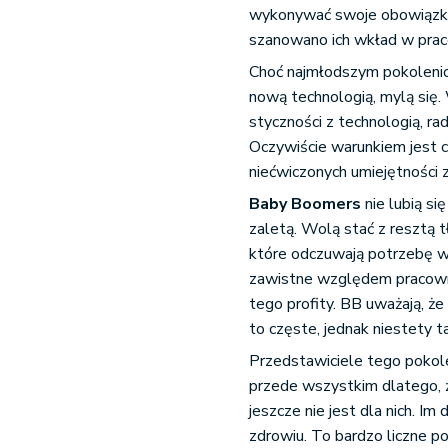
wykonywać swoje obowiązki n
szanowano ich wkład w prac
Choć najmłodszym pokolenio
nową technologią, mylą się. 
styczności z technologią, ra
Oczywiście warunkiem jest 
niećwiczonych umiejętności z
Baby Boomers
nie lubią si
zaletą. Wolą stać z resztą t
które odczuwają potrzebę wy
zawistne względem pracownikó
tego profity. BB uważają, ż
to częste, jednak niestety ta
Przedstawiciele tego pokol
przede wszystkim dlatego, że
jeszcze nie jest dla nich. Im
zdrowiu. To bardzo liczne p