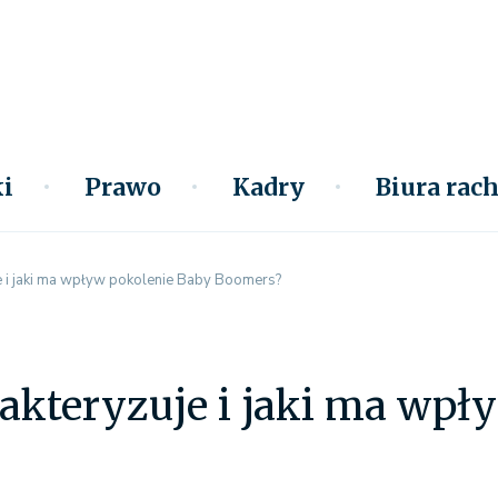
i
Prawo
Kadry
Biura ra
e i jaki ma wpływ pokolenie Baby Boomers?
akteryzuje i jaki ma wpł