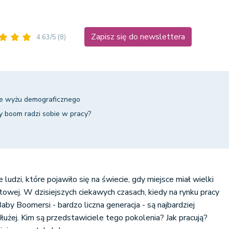
Zapisz się do newslettera
4.63/5
(8)
ie wyżu demograficznego
y boom radzi sobie w pracy?
 ludzi, które pojawiło się na świecie, gdy miejsce miał wielki
towej. W dzisiejszych ciekawych czasach, kiedy na rynku pracy
Baby Boomersi - bardzo liczna generacja - są najbardziej
dłużej. Kim są przedstawiciele tego pokolenia? Jak pracują?