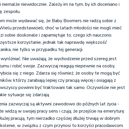
iemalże niewidocznie. Zależy im na tym, by ich doceniano i
ę zespołu.
m może wydawać się, że Baby Boomers nie radzą sobie z
Wielu przedstawicieli, choć w latach młodości nie mogli mieć
dzi sobie doskonale i zapamiętuje to, czego ich nauczono.
częstsze korzystanie, jednak tak naprawdę większość
anika, nie tylko w przypadku tej generacji.
ę wyróżniać. Nie uważają, że wychodzenie przed szereg jest
łumu i robić swoje. Zazwyczaj reagują niepewnie na osoby,
bicia się z niego. Zdarza się również, że osoby te mogą być
w, którzy zarabiają lepiej czy pracują więcej i osiągają z
e wszyscy powinni być traktowani tak samo. Oczywiście nie jest
kie sytuacje się zdarzają.
enia zazwyczaj są aktywni zawodowo do późnych lat życia -
 widzą w swojej pracy sens i czują, że przejście na emeryturę
 dłużej pracują, tym nierzadko częściej dłużej trwają w dobrym
okolenie, w związku z czym przynosi to korzyści pracodawcom.