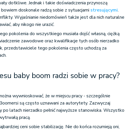
ły dotkliwe. Jednak i takie doświadczenia przynoszą
o bowiem doskonale radzą sobie z sytuacjami
stresującymi
.
flikty. Wyjaśnianie niedomówień także jest dla nich naturalne
awiać, aby nikogo nie urazić.
ego pokolenia do wszystkiego musiała dojść własną, ciężką
wiadczenie zawodowe oraz kwalifikacje tych osób nierzadko
, przedstawiciele tego pokolenia często uchodzą za
ach.
resu baby boom radzi sobie w pracy?
 można wywnioskować, że w miejscu pracy - szczególnie
oomersi są często uznawani za autorytety. Zazwyczaj
 by po latach nierzadko pełnić najwyższe stanowiska. Wszystko
 wytrwałą pracą.
ajbardziej ceni sobie stabilizację. Nie do końca rozumieją oni,