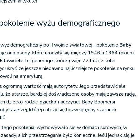
iejszym artykule!
pokolenie wyżu demograficznego
wyż demograficzny po II wojnie światowej - pokolenie
Baby
muje ono osoby, które urodziły się między 1946 a 1964 rokiem.
tawiciele tej generacji skończą więc 72 lata, z kolei
ęc ukryć, że jeszcze niedawno najliczniejsze pokolenie na rynku
 powoli na emeryturę.
 ogromną wartość mają autorytety. Jego przedstawiciele
u, że starsze, bardziej doświadczone osoby mają zawsze rację.
ch dziecko-rodzic, dziecko-nauczyciel Baby Boomersi
by starszej, której należy się bezwzględny szacunek.
ić.
o tego pokolenia, wychowywało się w domach surowych, w
asady, a ich przestrzeganie było konieczne. Jeśli jednak się je