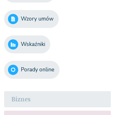
Wzory umów
Wskaźniki
Porady online
Biznes