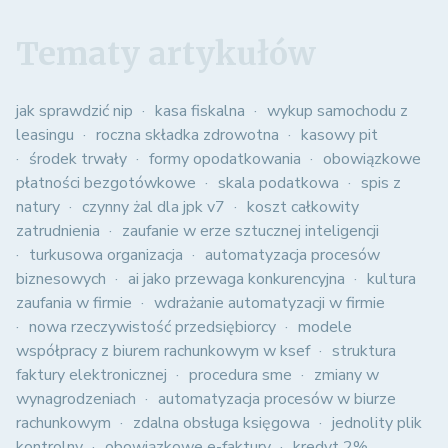
Tematy artykułów
jak sprawdzić nip
kasa fiskalna
wykup samochodu z
leasingu
roczna składka zdrowotna
kasowy pit
środek trwały
formy opodatkowania
obowiązkowe
płatności bezgotówkowe
skala podatkowa
spis z
natury
czynny żal dla jpk v7
koszt całkowity
zatrudnienia
zaufanie w erze sztucznej inteligencji
turkusowa organizacja
automatyzacja procesów
biznesowych
ai jako przewaga konkurencyjna
kultura
zaufania w firmie
wdrażanie automatyzacji w firmie
nowa rzeczywistość przedsiębiorcy
modele
współpracy z biurem rachunkowym w ksef
struktura
faktury elektronicznej
procedura sme
zmiany w
wynagrodzeniach
automatyzacja procesów w biurze
rachunkowym
zdalna obsługa księgowa
jednolity plik
kontrolny
obowiązkowe e-faktury
kredyt 2%