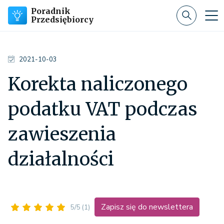
Poradnik
Przedsiębiorcy
2021-10-03
Korekta naliczonego
podatku VAT podczas
zawieszenia
działalności
Zapisz się do newslettera
5/5
(1)