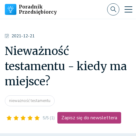
Poradnik
Przedsiębiorcy
2021-12-21
Nieważność
testamentu - kiedy ma
miejsce?
nieważność testamentu
Zapisz się do newslettera
5/5
(1)