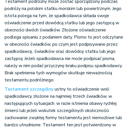
Testament podróżny może zostać sporządzony podczas
podróży na polskim statku morskim lub powietrznym. Jego
istota polega na tym, że spadkodawca składa swoje
oświadczenie przed dowódcą statku lub jego zastępcą w
obecności dwóch świadków. Złożone oświadczenie
podlega spisaniu z podaniem daty. Pismo to jest odczytane
w obecności świadków, po czym jest podpisywane przez
spadkodawcę, świadków oraz dowódcę statku lub jego
zastępcę Jeżeli spadkodawca nie może podpisać pisma,
należy w nim podać przyczynę braku podpisu spadkodawcy.
Brak spełnienia tych wymogów skutkuje nieważnością
testamentu podróżnego.
Testament szczególny
ustny to oświadczenie woli
spadkodawcy złożone na najmniej trzech świadków, w
następujących sytuacjach: w razie istnienia obawy rychłej
śmierci lub jeżeli wskutek szczególnych okoliczności
zachowanie zwykłej formy testamentu jest niemożliwe lub
bardzo utrudnione. Testament ten jest potwierdzony w