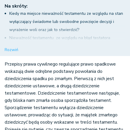
Na skróty:
Kiedy ma miejsce nieważność testamentu ze względu na stan
wyłączający świadome lub swobodne powzięcie decyzji i
wyrażenie woli oraz jak to stwierdzić?
Nieważność testamentu ze względu na błąd testatora
Nieważność testamentu sporządzonego pod wpływem groźby
Rozwiń
Termin do powołania się na nieważność testamentu
Inne podstawy nieważności testamentu
Przepisy prawa cywilnego regulujące prawo spadkowe
Nieważność testamentu wspólnego
wskazują dwie odrębne podstawy powołania do
dziedziczenia spadku po zmarłym. Pierwszą z nich jest
Nieważność testamentu ze względu na brak zdolności do
dziedziczenie ustawowe, a drugą dziedziczenie
testowania
testamentowe. Dziedziczenie testamentowe następuje,
Kiedy i w jaki sposób podnieść zarzut nieważności testamentu
gdy bliska nam zmarła osoba sporządziła testament.
Niedochowanie wymogów formy różnego rodzaju
Sporządzenie testamentu wyłącza dziedziczenie
testamentów a ich nieważność
ustawowe, prowadząc do sytuacji, że majątek zmarłego
dziedziczyć będą osoby wskazane w treści testamentu.
Pojawia się pytanie, czy zawsze sporządzenie testamentu