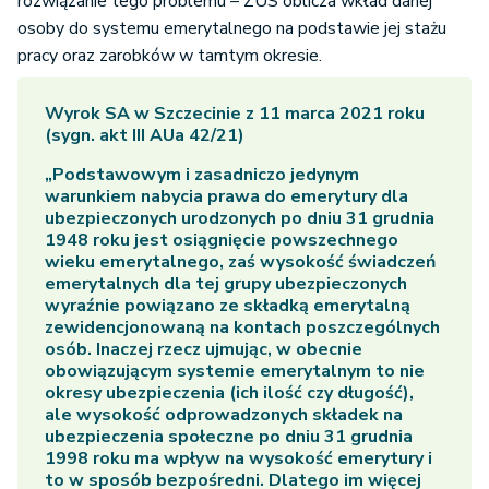
rozwiązanie tego problemu – ZUS oblicza wkład danej
osoby do systemu emerytalnego na podstawie jej stażu
pracy oraz zarobków w tamtym okresie.
Wyrok SA w Szczecinie z 11 marca 2021 roku
(sygn. akt III AUa 42/21)
„Podstawowym i zasadniczo jedynym
warunkiem nabycia prawa do emerytury dla
ubezpieczonych urodzonych po dniu 31 grudnia
1948 roku jest osiągnięcie powszechnego
wieku emerytalnego, zaś wysokość świadczeń
emerytalnych dla tej grupy ubezpieczonych
wyraźnie powiązano ze składką emerytalną
zewidencjonowaną na kontach poszczególnych
osób. Inaczej rzecz ujmując, w obecnie
obowiązującym systemie emerytalnym to nie
okresy ubezpieczenia (ich ilość czy długość),
ale wysokość odprowadzonych składek na
ubezpieczenia społeczne po dniu 31 grudnia
1998 roku ma wpływ na wysokość emerytury i
to w sposób bezpośredni. Dlatego im więcej