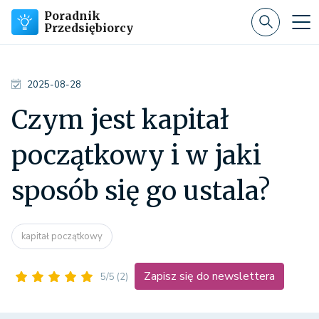
Poradnik
Przedsiębiorcy
2025-08-28
Czym jest kapitał
początkowy i w jaki
sposób się go ustala?
kapitał początkowy
Zapisz się do newslettera
5/5
(2)