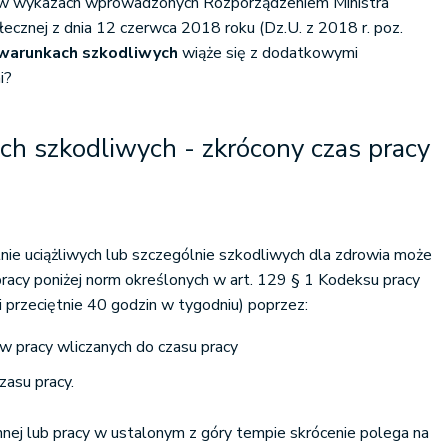
o w wykazach wprowadzonych Rozporządzeniem Ministra
ołecznej z dnia 12 czerwca 2018 roku (Dz.U. z 2018 r. poz.
 warunkach szkodliwych
wiąże się z dodatkowymi
i?
h szkodliwych - zkrócony czas pracy
ie uciążliwych lub szczególnie szkodliwych dla zdrowia może
pracy poniżej norm określonych w art. 129 § 1 Kodeksu pracy
ę i przeciętnie 40 godzin w tygodniu) poprzez:
w pracy wliczanych do czasu pracy
zasu pracy.
ej lub pracy w ustalonym z góry tempie skrócenie polega na