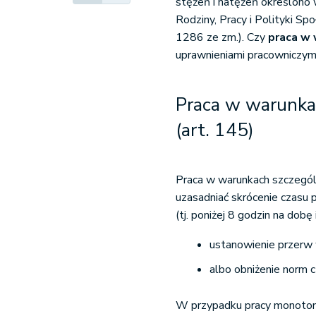
stężeń i natężeń określon
Rodziny, Pracy i Polityki Sp
1286 ze zm.). Czy
praca w
uprawnieniami pracowniczym
Praca w warunkac
(art. 145)
Praca w warunkach szczególn
uzasadniać skrócenie czasu 
(tj. poniżej 8 godzin na dob
ustanowienie przerw 
albo obniżenie norm c
W przypadku pracy monotonn