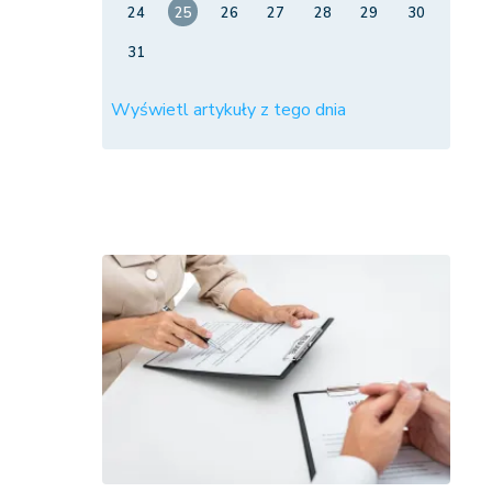
24
25
26
27
28
29
30
31
Wyświetl artykuły z tego dnia