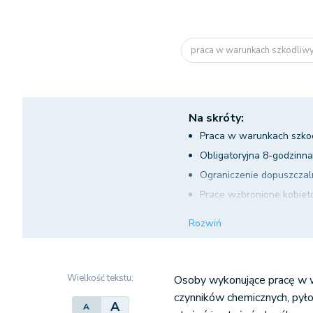
praca w warunkach szkodliw
Na skróty:
Praca w warunkach szkodl
Obligatoryjna 8-godzinna
Ograniczenie dopuszczaln
Prace wzbronione kobieto
Przeniesienie do innej pra
Rozwiń
Czynniki rakotwórcze i m
Promieniowanie jonizujące
Zapobieganie chorobom 
Wielkość tekstu:
Osoby wykonujące pracę w w
Rozwiązanie umowy bez w
czynników chemicznych, pyło
A
A