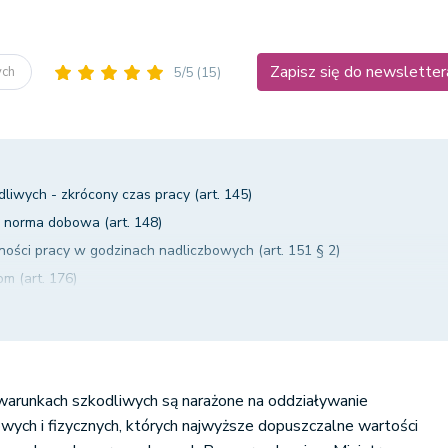
Zapisz się do newsletter
ych
5/5
(15)
iwych - zkrócony czas pracy (art. 145)
 norma dobowa (art. 148)
ości pracy w godzinach nadliczbowych (art. 151 § 2)
m (art. 176)
cy (art. 179)
utagenne (art. 222)
 (art. 223)
zawodowym (art. 227)
arunkach szkodliwych są narażone na oddziaływanie
ypowiedzenia przez pracownika (art. 55 § 1)
wych i fizycznych, których najwyższe dopuszczalne wartości