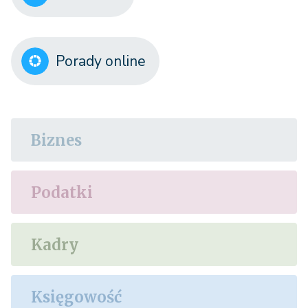
Porady online
Biznes
Podatki
Kadry
Księgowość