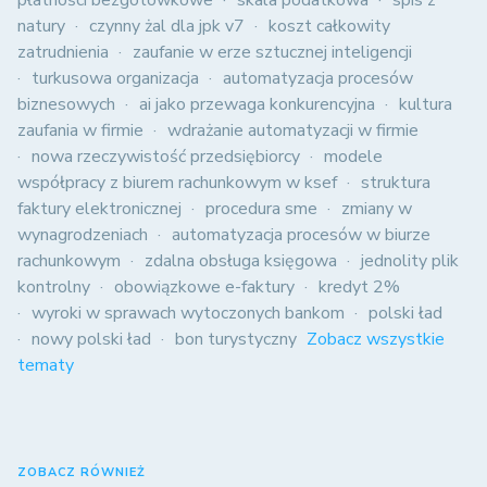
płatności bezgotówkowe
skala podatkowa
spis z
natury
czynny żal dla jpk v7
koszt całkowity
zatrudnienia
zaufanie w erze sztucznej inteligencji
turkusowa organizacja
automatyzacja procesów
biznesowych
ai jako przewaga konkurencyjna
kultura
zaufania w firmie
wdrażanie automatyzacji w firmie
nowa rzeczywistość przedsiębiorcy
modele
współpracy z biurem rachunkowym w ksef
struktura
faktury elektronicznej
procedura sme
zmiany w
wynagrodzeniach
automatyzacja procesów w biurze
rachunkowym
zdalna obsługa księgowa
jednolity plik
kontrolny
obowiązkowe e-faktury
kredyt 2%
wyroki w sprawach wytoczonych bankom
polski ład
nowy polski ład
bon turystyczny
Zobacz wszystkie
tematy
ZOBACZ RÓWNIEŻ