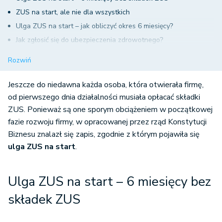
ZUS na start, ale nie dla wszystkich
Ulga ZUS na start – jak obliczyć okres 6 miesięcy?
Jak zgłosić się do ubezpieczenia zdrowotnego?
Z czym wiąże się korzystanie z ulgi na start?
Rozwiń
ZUS na start – o czym trzeba pamiętać?
Składki ZUS po uldze na start
Jeszcze do niedawna każda osoba, która otwierała firmę,
od pierwszego dnia działalności musiała opłacać składki
ZUS. Ponieważ są one sporym obciążeniem w początkowej
fazie rozwoju firmy, w opracowanej przez rząd Konstytucji
Biznesu znalazł się zapis, zgodnie z którym pojawiła się
ulga ZUS na start
.
Ulga ZUS na start – 6 miesięcy bez
składek ZUS