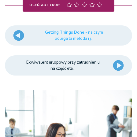
OCEŃ ARTYKUŁ:
Getting Things Done - na czym
polega ta metoda i j...
Ekwiwalent urlopowy przy zatrudnieniu
na część eta...