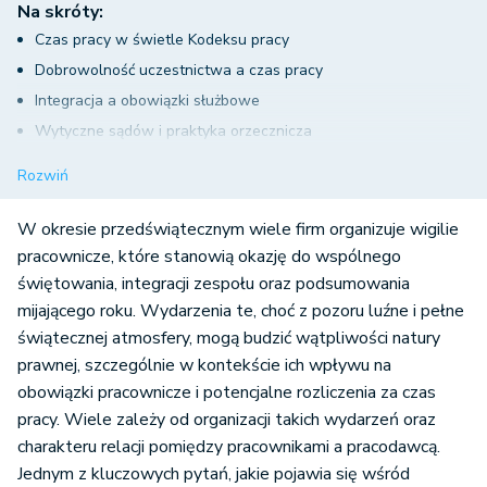
Na skróty:
Czas pracy w świetle Kodeksu pracy
Dobrowolność uczestnictwa a czas pracy
Integracja a obowiązki służbowe
Wytyczne sądów i praktyka orzecznicza
Obowiązki pracodawcy wobec uczestników wigilii
Rozwiń
Wigilia firmowa a nadgodziny
Wigilia firmowa w czasie pracy a niewykonywanie pracy
W okresie przedświątecznym wiele firm organizuje wigilie
Wnioski
pracownicze, które stanowią okazję do wspólnego
świętowania, integracji zespołu oraz podsumowania
mijającego roku. Wydarzenia te, choć z pozoru luźne i pełne
świątecznej atmosfery, mogą budzić wątpliwości natury
prawnej, szczególnie w kontekście ich wpływu na
obowiązki pracownicze i potencjalne rozliczenia za czas
pracy. Wiele zależy od organizacji takich wydarzeń oraz
charakteru relacji pomiędzy pracownikami a pracodawcą.
Jednym z kluczowych pytań, jakie pojawia się wśród