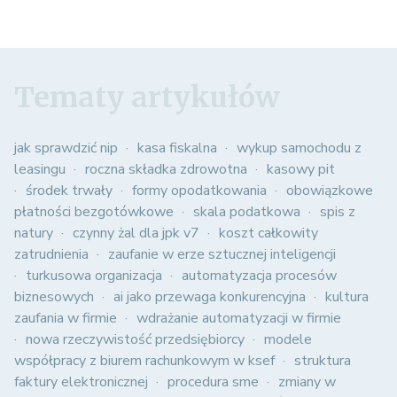
Tematy artykułów
jak sprawdzić nip
kasa fiskalna
wykup samochodu z
leasingu
roczna składka zdrowotna
kasowy pit
środek trwały
formy opodatkowania
obowiązkowe
płatności bezgotówkowe
skala podatkowa
spis z
natury
czynny żal dla jpk v7
koszt całkowity
zatrudnienia
zaufanie w erze sztucznej inteligencji
turkusowa organizacja
automatyzacja procesów
biznesowych
ai jako przewaga konkurencyjna
kultura
zaufania w firmie
wdrażanie automatyzacji w firmie
nowa rzeczywistość przedsiębiorcy
modele
współpracy z biurem rachunkowym w ksef
struktura
faktury elektronicznej
procedura sme
zmiany w