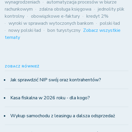
wynagrodzeniach
automatyzacja procesów w biurze
rachunkowym
zdalna obsługa księgowa
jednolity plik
kontrolny
obowiązkowe e-faktury
kredyt 2%
wyroki w sprawach wytoczonych bankom
polski ład
nowy polski ład
bon turystyczny
Zobacz wszystkie
tematy
ZOBACZ RÓWNIEŻ
Jak sprawdzić NIP swój oraz kontrahentów?
Kasa fiskalna w 2026 roku - dla kogo?
Wykup samochodu z leasingu a dalsza odsprzedaż