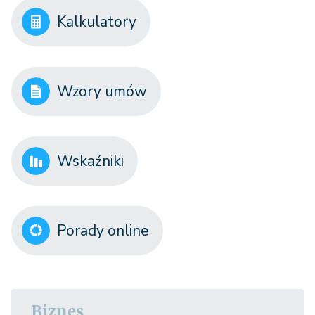
Kalkulatory
Wzory umów
Wskaźniki
Porady online
Biznes