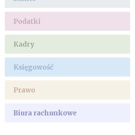
Podatki
Kadry
Księgowość
Prawo
Biura rachunkowe