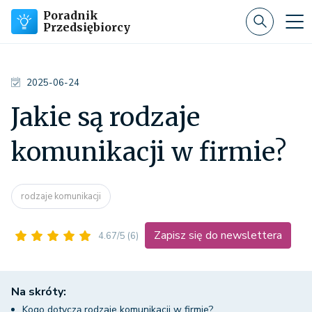
Poradnik
Przedsiębiorcy
2025-06-24
Jakie są rodzaje
komunikacji w firmie?
rodzaje komunikacji
Zapisz się do newslettera
4.67/5
(6)
Na skróty:
Kogo dotyczą rodzaje komunikacji w firmie?