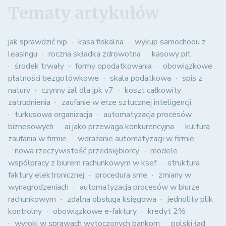
Tematy artykułów
jak sprawdzić nip
kasa fiskalna
wykup samochodu z
leasingu
roczna składka zdrowotna
kasowy pit
środek trwały
formy opodatkowania
obowiązkowe
płatności bezgotówkowe
skala podatkowa
spis z
natury
czynny żal dla jpk v7
koszt całkowity
zatrudnienia
zaufanie w erze sztucznej inteligencji
turkusowa organizacja
automatyzacja procesów
biznesowych
ai jako przewaga konkurencyjna
kultura
zaufania w firmie
wdrażanie automatyzacji w firmie
nowa rzeczywistość przedsiębiorcy
modele
współpracy z biurem rachunkowym w ksef
struktura
faktury elektronicznej
procedura sme
zmiany w
wynagrodzeniach
automatyzacja procesów w biurze
rachunkowym
zdalna obsługa księgowa
jednolity plik
kontrolny
obowiązkowe e-faktury
kredyt 2%
wyroki w sprawach wytoczonych bankom
polski ład