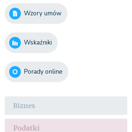
Wzory umów
Wskaźniki
Porady online
Biznes
Podatki