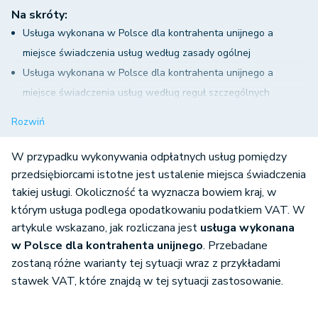
Na skróty:
Usługa wykonana w Polsce dla kontrahenta unijnego a
miejsce świadczenia usług według zasady ogólnej
Usługa wykonana w Polsce dla kontrahenta unijnego a
miejsce świadczenia usług według reguł szczególnych
Usługi związane z nieruchomościami
Rozwiń
Usługi transportu pasażerów
Wstęp na imprezy kulturalne, targi i wystawy
W przypadku wykonywania odpłatnych usług pomiędzy
Usługi restauracyjne i cateringowe
przedsiębiorcami istotne jest ustalenie miejsca świadczenia
takiej usługi. Okoliczność ta wyznacza bowiem kraj, w
Usługi krótkoterminowego najmu środków transportu
którym usługa podlega opodatkowaniu podatkiem VAT. W
KSeF a faktury dla kontrahenta unijnego
artykule wskazano, jak rozliczana jest
usługa wykonana
w Polsce dla kontrahenta unijnego
. Przebadane
zostaną różne warianty tej sytuacji wraz z przykładami
stawek VAT, które znajdą w tej sytuacji zastosowanie.