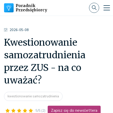
Poradnik
Przedsiębiorcy
2026-05-08
Kwestionowanie
samozatrudnienia
przez ZUS - na co
uważać?
kwestionowanie samozatrudnienia
Zapisz się do newslettera
5/5
(2)