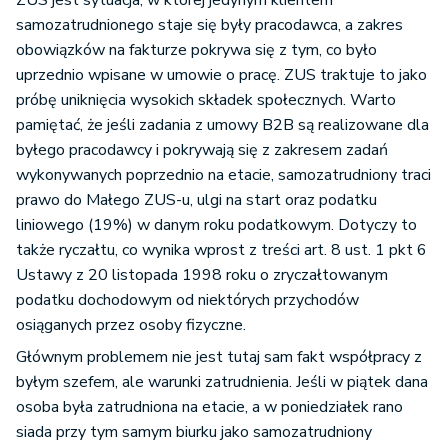
ZUS jest sytuacja, w której jedynym klientem
samozatrudnionego staje się były pracodawca, a zakres
obowiązków na fakturze pokrywa się z tym, co było
uprzednio wpisane w umowie o pracę. ZUS traktuje to jako
próbę uniknięcia wysokich składek społecznych. Warto
pamiętać, że jeśli zadania z umowy B2B są realizowane dla
byłego pracodawcy i pokrywają się z zakresem zadań
wykonywanych poprzednio na etacie, samozatrudniony traci
prawo do Małego ZUS-u, ulgi na start oraz podatku
liniowego (19%) w danym roku podatkowym. Dotyczy to
także ryczałtu, co wynika wprost z treści art. 8 ust. 1 pkt 6
Ustawy z 20 listopada 1998 roku o zryczałtowanym
podatku dochodowym od niektórych przychodów
osiąganych przez osoby fizyczne.
Głównym problemem nie jest tutaj sam fakt współpracy z
byłym szefem, ale warunki zatrudnienia. Jeśli w piątek dana
osoba była zatrudniona na etacie, a w poniedziałek rano
siada przy tym samym biurku jako samozatrudniony