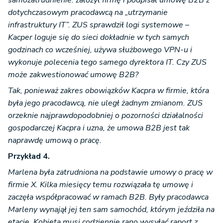
samozatrudnienie: założył firmę i podpisał umowę B2B z
dotychczasowym pracodawcą na „utrzymanie
infrastruktury IT”. ZUS sprawdził logi systemowe –
Kacper loguje się do sieci dokładnie w tych samych
godzinach co wcześniej, używa służbowego VPN-u i
wykonuje polecenia tego samego dyrektora IT. Czy ZUS
może zakwestionować umowę B2B?
Tak, ponieważ zakres obowiązków Kacpra w firmie, która
była jego pracodawcą, nie uległ żadnym zmianom. ZUS
orzeknie najprawdopodobniej o pozorności działalności
gospodarczej Kacpra i uzna, że umowa B2B jest tak
naprawdę umową o pracę.
Przykład 4.
Marlena była zatrudniona na podstawie umowy o pracę w
firmie X. Kilka miesięcy temu rozwiązała tę umowę i
zaczęła współpracować w ramach B2B. Były pracodawca
Marleny wynajął jej ten sam samochód, którym jeździła na
etacie. Kobieta musi codziennie rano wysyłać raport z