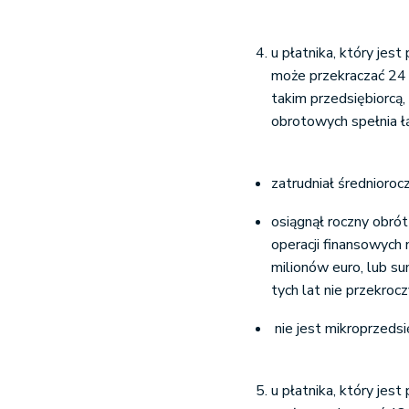
u płatnika, który jes
może przekraczać 24 d
takim przedsiębiorcą, 
obrotowych spełnia ł
zatrudniał średnioroc
osiągnął roczny obró
operacji finansowych
milionów euro, lub s
tych lat nie przekro
nie jest mikroprzedsi
u płatnika, który jes