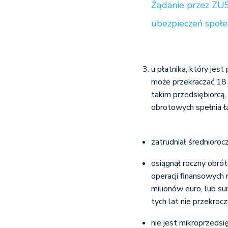
Żądanie przez ZUS
ubezpieczeń społe
u płatnika, który jes
może przekraczać 18 d
takim przedsiębiorcą, 
obrotowych spełnia ł
zatrudniał średnioroc
osiągnął roczny obró
operacji finansowych
milionów euro, lub s
tych lat nie przekro
nie jest mikroprzedsię