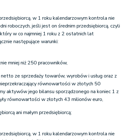
t przedsiębiorcą, w 1 roku kalendarzowym kontrola nie
ni roboczych, jeśli jest on średnim przedsiębiorcą, czyli
który w co najmniej 1 roku z 2 ostatnich lat
ącznie następujące warunki:
znie mniej niż 250 pracowników,
t netto ze sprzedaży towarów, wyrobów i usług oraz z
 nieprzekraczający równowartości w złotych 50
umy aktywów jego bilansu sporządzonego na koniec 1 z
czyły równowartości w złotych 43 milionów euro,
ębiorcą ani małym przedsiębiorcą;
t przedsiębiorcą, w 1 roku kalendarzowym kontrola nie