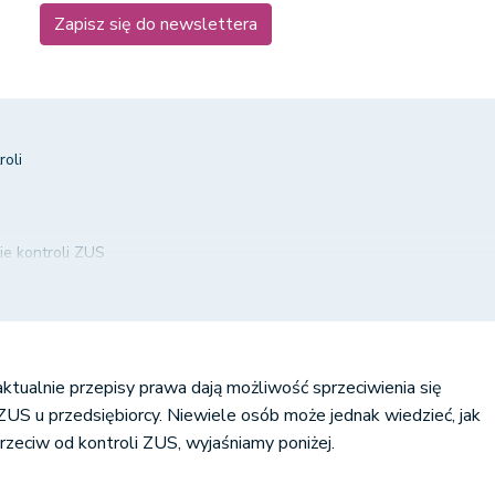
Zapisz się do newslettera
oli
ie kontroli ZUS
S
 do niego wniesienia
aktualnie przepisy prawa dają możliwość sprzeciwienia się
ZUS u przedsiębiorcy. Niewiele osób może jednak wiedzieć, jak
przeciw od kontroli ZUS, wyjaśniamy poniżej.