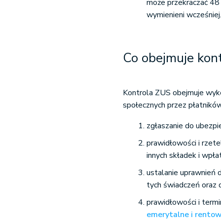
może przekraczać 48 d
wymienieni wcześniej
Co obejmuje kont
Kontrola ZUS obejmuje wyk
społecznych przez płatników
zgłaszanie do ubezpi
prawidłowości i rzetel
innych składek i wpła
ustalanie uprawnień 
tych świadczeń oraz 
prawidłowości i ter
emerytalne i rento