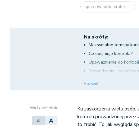
sprzeciw od kontroli zus
Na skróty:
Maksymalne terminy kontr
Co obejmuje kontrola?
Upoważnienie do kontroli
Prowadzenie i zakończen
Sprzeciw od kontroli ZU
Rozwiń
Forma sprzeciwu i termin
Podsumowanie
Wielkość tekstu:
Ku zaskoczeniu wielu osób, 
kontroli prowadzonej przez 
A
A
to zrobić. To, jak wygląda s