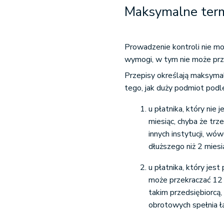
Maksymalne term
Prowadzenie kontroli nie m
wymogi, w tym nie może prze
Przepisy określają maksymal
tego, jak duży podmiot podle
u płatnika, który nie 
miesiąc, chyba że tr
innych instytucji, wó
dłuższego niż 2 miesi
u płatnika, który jes
może przekraczać 12 d
takim przedsiębiorcą, 
obrotowych spełnia ł