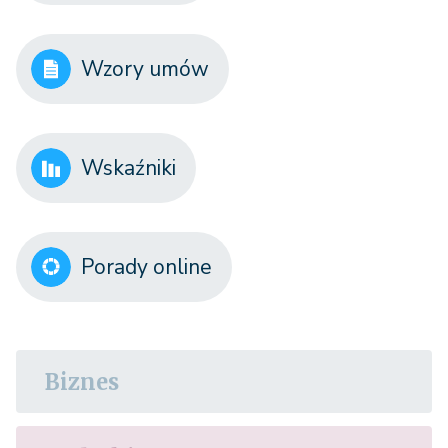
Wzory umów
Wskaźniki
Porady online
Biznes