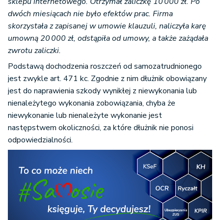
sklepu internetowego. Otrzymał zaliczkę 10 000 zł. Po
dwóch miesiącach nie było efektów prac. Firma
skorzystała z zapisanej w umowie klauzuli, naliczyła karę
umowną 20 000 zł, odstąpiła od umowy, a także zażądała
zwrotu zaliczki.
Podstawą dochodzenia roszczeń od samozatrudnionego
jest zwykle art. 471 kc. Zgodnie z nim dłużnik obowiązany
jest do naprawienia szkody wynikłej z niewykonania lub
nienależytego wykonania zobowiązania, chyba że
niewykonanie lub nienależyte wykonanie jest
następstwem okoliczności, za które dłużnik nie ponosi
odpowiedzialności.