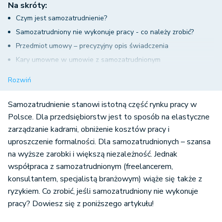
Na skróty:
Czym jest samozatrudnienie?
Samozatrudniony nie wykonuje pracy - co należy zrobić?
Przedmiot umowy – precyzyjny opis świadczenia
Kary umowne w umowie z samozatrudnionym
Klauzule dotyczące raportowania
Rozwiń
Płatności a ryzyka związane z zaangażowaniem kontraktora
Prawo zastępczego wykonania
Samozatrudnienie stanowi istotną część rynku pracy w
Wypowiedzenie lub odstąpienie od umowy
Polsce. Dla przedsiębiorstw jest to sposób na elastyczne
zarządzanie kadrami, obniżenie kosztów pracy i
uproszczenie formalności. Dla samozatrudnionych – szansa
na wyższe zarobki i większą niezależność. Jednak
współpraca z samozatrudnionym (freelancerem,
konsultantem, specjalistą branżowym) wiąże się także z
ryzykiem. Co zrobić, jeśli samozatrudniony nie wykonuje
pracy? Dowiesz się z poniższego artykułu!