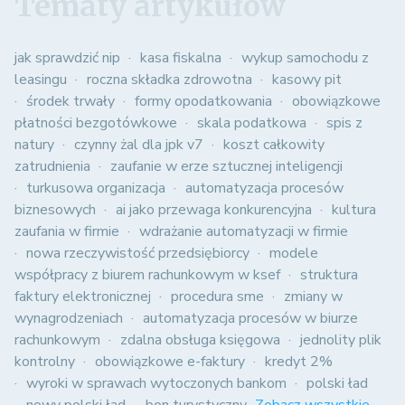
Tematy artykułów
jak sprawdzić nip
kasa fiskalna
wykup samochodu z
leasingu
roczna składka zdrowotna
kasowy pit
środek trwały
formy opodatkowania
obowiązkowe
płatności bezgotówkowe
skala podatkowa
spis z
natury
czynny żal dla jpk v7
koszt całkowity
zatrudnienia
zaufanie w erze sztucznej inteligencji
turkusowa organizacja
automatyzacja procesów
biznesowych
ai jako przewaga konkurencyjna
kultura
zaufania w firmie
wdrażanie automatyzacji w firmie
nowa rzeczywistość przedsiębiorcy
modele
współpracy z biurem rachunkowym w ksef
struktura
faktury elektronicznej
procedura sme
zmiany w
wynagrodzeniach
automatyzacja procesów w biurze
rachunkowym
zdalna obsługa księgowa
jednolity plik
kontrolny
obowiązkowe e-faktury
kredyt 2%
wyroki w sprawach wytoczonych bankom
polski ład