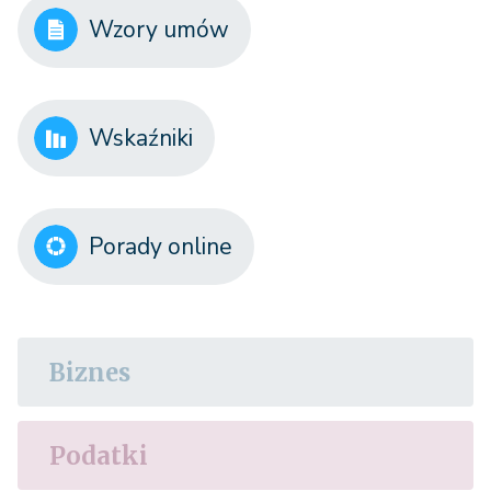
Wzory umów
Wskaźniki
Porady online
Biznes
Podatki