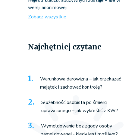
Rejestr klauzul abuzywnych zostaje – ale w
wersji anonimowej
Zobacz wszystkie
Najchętniej czytane
Warunkowa darowizna – jak przekazać
majątek i zachować kontrolę?
Służebność osobista po śmierci
uprawnionego – jak wykreślić z KW?
Wymeldowanie bez zgody osoby
zameldowanej - kiedy jest możliwe?