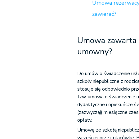
Umowa rezerwacyjn
zawierać?
Umowa zawarta ze
umowny?
Do umów o świadczenie usłu
szkoły niepubliczne z rodzica
stosuje się odpowiednio prz
tzw. umowa o świadczenie u
dydaktyczne i opiekuńcze ś
(zazwyczaj) miesięczne cze
opłaty.
Umowę ze szkołą niepublic
wcześniej przez placówkę. 