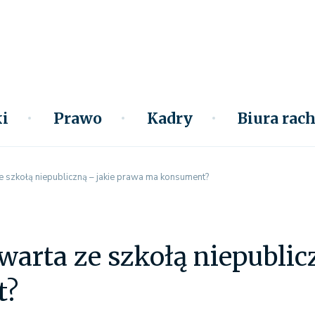
i
Prawo
Kadry
Biura ra
szkołą niepubliczną – jakie prawa ma konsument?
arta ze szkołą niepublic
t?