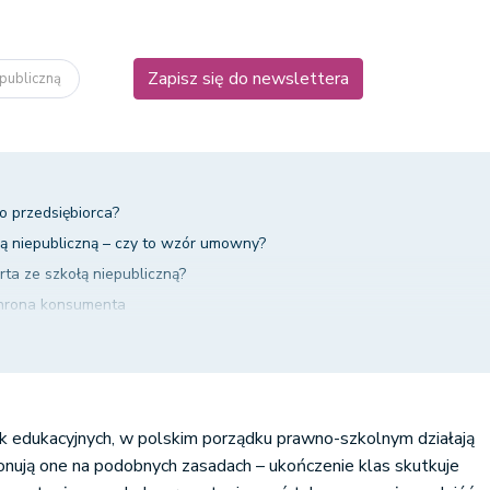
Zapisz się do newslettera
epubliczną
o przedsiębiorca?
 niepubliczną – czy to wzór umowny?
a ze szkołą niepubliczną?
chrona konsumenta
owach zawieranych ze szkołą niepubliczną
lauzule abuzywne w umowach ze szkołami niepublicznymi
k edukacyjnych, w polskim porządku prawno-szkolnym działają
onują one na podobnych zasadach – ukończenie klas skutkuje