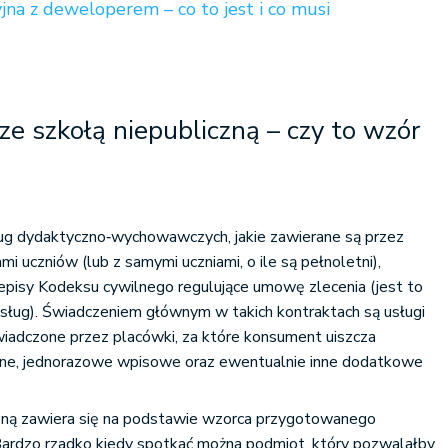
a z deweloperem – co to jest i co musi
 szkołą niepubliczną – czy to wzór
g dydaktyczno‐wychowawczych, jakie zawierane są przez
mi uczniów (lub z samymi uczniami, o ile są pełnoletni),
episy Kodeksu cywilnego regulujące umowę zlecenia (jest to
sług). Świadczeniem głównym w takich kontraktach są usługi
wiadczone przez placówki, za które konsument uiszcza
sne, jednorazowe wpisowe oraz ewentualnie inne dodatkowe
zną zawiera się na podstawie wzorca przygotowanego
Bardzo rzadko kiedy spotkać można podmiot, który pozwalałby