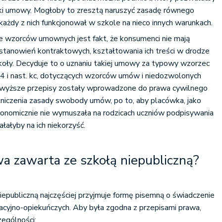
ki umowy. Mogłoby to zresztą naruszyć zasadę równego
każdy z nich funkcjonował w szkole na nieco innych warunkach.
e wzorców umownych jest fakt, że konsumenci nie mają
stanowień kontraktowych, kształtowania ich treści w drodze
koły. Decyduje to o uznaniu takiej umowy za typowy wzorzec
84 i nast. kc, dotyczących wzorców umów i niedozwolonych
yższe przepisy zostały wprowadzone do prawa cywilnego
aniczenia zasady swobody umów, po to, aby placówka, jako
 ekonomicznie nie wymuszała na rodzicach uczniów podpisywania
ałałyby na ich niekorzyść.
a zawarta ze szkołą niepubliczną?
publiczną najczęściej przyjmuje formę pisemną o świadczenie
acyjno-opiekuńczych. Aby była zgodna z przepisami prawa,
ególności: