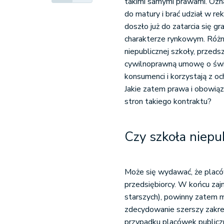
takimi samymi prawami. Ozn
do matury i brać udział w re
doszło już do zatarcia się g
charakterze rynkowym. Różnic
niepublicznej szkoły, przeds
cywilnoprawną umowę o świad
konsumenci i korzystają z o
Jakie zatem prawa i obowiąz
stron takiego kontraktu?
Czy szkoła niepu
Może się wydawać, że placów
przedsiębiorcy. W końcu zajm
starszych), powinny zatem m
zdecydowanie szerszy zakres 
przypadku placówek publicz