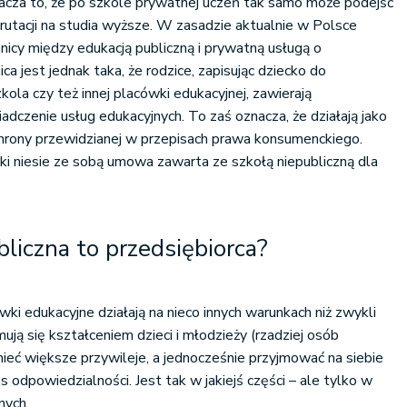
acza to, że po szkole prywatnej uczeń tak samo może podejść
krutacji na studia wyższe. W zasadzie aktualnie w Polsce
ranicy między edukacją publiczną i prywatną usługą o
a jest jednak taka, że rodzice, zapisując dziecko do
zkola czy też innej placówki edukacyjnej, zawierają
czenie usług edukacyjnych. To zaś oznacza, że działają jako
chrony przewidzianej w przepisach prawa konsumenckiego.
ki niesie ze sobą umowa zawarta ze szkołą niepubliczną dla
bliczna to przedsiębiorca?
ki edukacyjne działają na nieco innych warunkach niż zwykli
ują się kształceniem dzieci i młodzieży (rzadziej osób
ieć większe przywileje, a jednocześnie przyjmować na siebie
odpowiedzialności. Jest tak w jakiejś części – ale tylko w
nych.