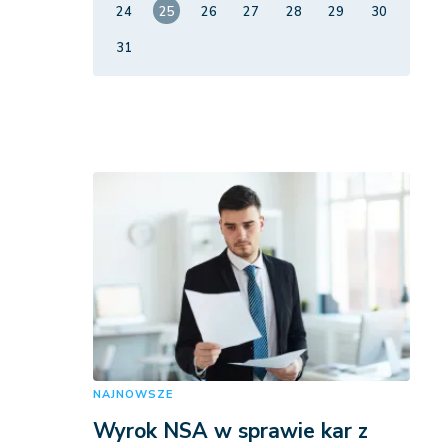
24
25
26
27
28
29
30
31
NAJNOWSZE
Wyrok NSA w sprawie kar z