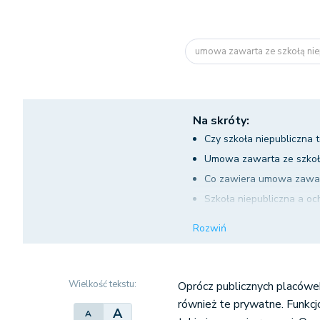
umowa zawarta ze szkołą ni
Na skróty:
Czy szkoła niepubliczna t
Umowa zawarta ze szkołą
Co zawiera umowa zawart
Szkoła niepubliczna a o
Klauzule abuzywne w um
Rozwiń
Najczęściej stosowane k
Wielkość tekstu:
Oprócz publicznych placówe
również te prywatne. Funkcj
A
A