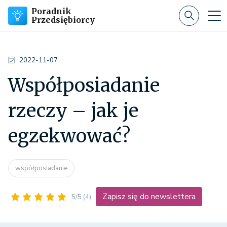
Poradnik
Przedsiębiorcy
2022-11-07
Współposiadanie
rzeczy – jak je
egzekwować?
współposiadanie
Zapisz się do newslettera
5/5
(4)