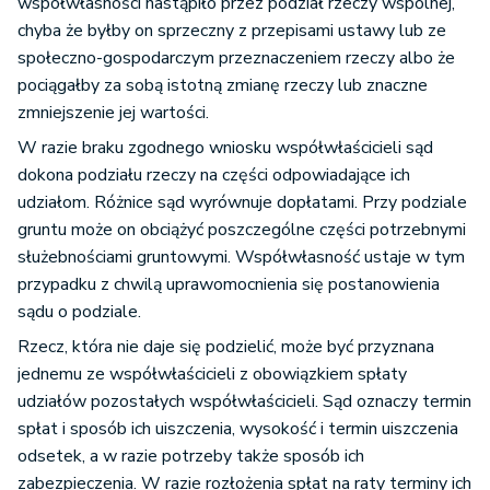
współwłasności nastąpiło przez podział rzeczy wspólnej,
chyba że byłby on sprzeczny z przepisami ustawy lub ze
społeczno-gospodarczym przeznaczeniem rzeczy albo że
pociągałby za sobą istotną zmianę rzeczy lub znaczne
zmniejszenie jej wartości.
W razie braku zgodnego wniosku współwłaścicieli sąd
dokona podziału rzeczy na części odpowiadające ich
udziałom. Różnice sąd wyrównuje dopłatami. Przy podziale
gruntu może on obciążyć poszczególne części potrzebnymi
służebnościami gruntowymi. Współwłasność ustaje w tym
przypadku z chwilą uprawomocnienia się postanowienia
sądu o podziale.
Rzecz, która nie daje się podzielić, może być przyznana
jednemu ze współwłaścicieli z obowiązkiem spłaty
udziałów pozostałych współwłaścicieli. Sąd oznaczy termin
spłat i sposób ich uiszczenia, wysokość i termin uiszczenia
odsetek, a w razie potrzeby także sposób ich
zabezpieczenia. W razie rozłożenia spłat na raty terminy ich