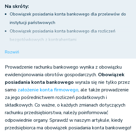
Na skróty:
Obowiązek posiadania konta bankowego dla przelewów do
instytucji państwowych
Obowiązek posiadania konta bankowego dla rozliczeń
bezgotówkowych z kontrahentami
W jakiej formie realizuje się obowiązek posiadania konta
Rozwiń
bankowego?
Wady korzystania z prywatnego rachunku bankowego do
Prowadzenie rachunku bankowego wynika z obowiązku
celów firmowych
ewidencjonowania obrotów gospodarczych.
Obowiązek
posiadania konta bankowego
wyraża się nie tylko przez
Obowiązek posiadania konta bankowego przez przedsiębiorcę
samo
założenie konta firmowego
, ale także prowadzenie
a mechanizm podzielonej płatności
za jego pośrednictwem rozliczeń podatkowych i
składkowych. Co ważne, o każdych zmianach dotyczących
rachunku przedsiębiorstwa, należy poinformować
odpowiednie organy. Sprawdź w naszym artykule, kiedy
przedsiębiorca ma obowiązek posiadania konta bankowego!