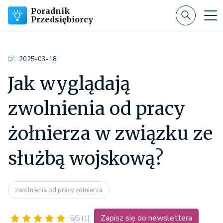
Poradnik
Przedsiębiorcy
2025-03-18
Jak wyglądają
zwolnienia od pracy
żołnierza w związku ze
służbą wojskową?
zwolnienia od pracy żołnierza
Zapisz się do newslettera
5/5
(1)