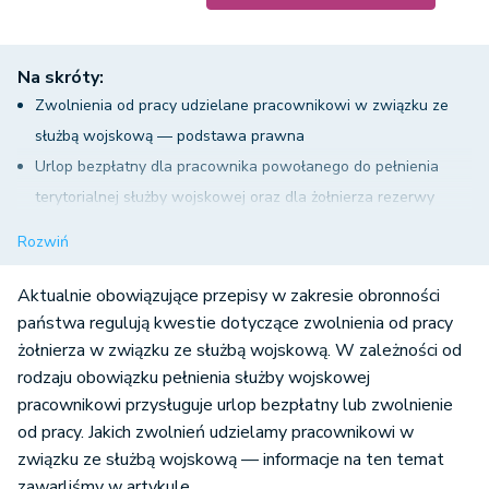
Na skróty:
Zwolnienia od pracy udzielane pracownikowi w związku ze
służbą wojskową — podstawa prawna
Urlop bezpłatny dla pracownika powołanego do pełnienia
terytorialnej służby wojskowej oraz dla żołnierza rezerwy
Urlop bezpłatny przysługujący pracownikowi na czas pełnienia
Rozwiń
dobrowolnej służby wojskowej
Urlopy bezpłatne udzielone w związku ze służbą wojskową a
Aktualnie obowiązujące przepisy w zakresie obronności
pracowniczy staż pracy
państwa regulują kwestie dotyczące zwolnienia od pracy
żołnierza w związku ze służbą wojskową. W zależności od
Zwolnienia od pracy dla pracownika powołanego do czynnej
rodzaju obowiązku pełnienia służby wojskowej
służby wojskowej oraz dla rezerwisty
pracownikowi przysługuje urlop bezpłatny lub zwolnienie
Jak wyglądają zwolnienia od pracy żołnierza w związku ze
od pracy. Jakich zwolnień udzielamy pracownikowi w
służbą wojskową? Podsumowanie
związku ze służbą wojskową — informacje na ten temat
zawarliśmy w artykule.