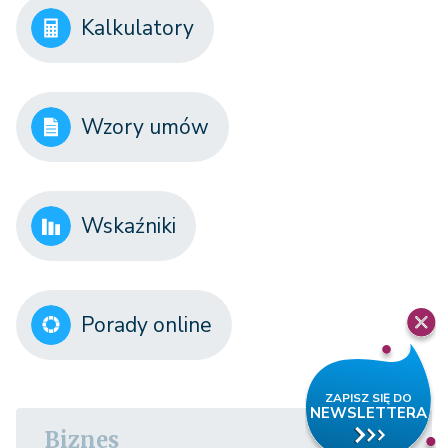
Kalkulatory
Wzory umów
Wskaźniki
Porady online
Biznes