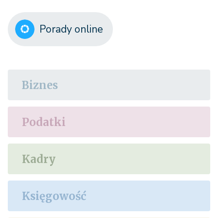
Porady online
Biznes
Podatki
Kadry
Księgowość