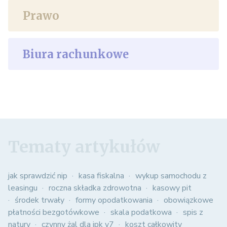
Prawo
Biura rachunkowe
Tematy artykułów
jak sprawdzić nip
kasa fiskalna
wykup samochodu z
leasingu
roczna składka zdrowotna
kasowy pit
środek trwały
formy opodatkowania
obowiązkowe
płatności bezgotówkowe
skala podatkowa
spis z
natury
czynny żal dla jpk v7
koszt całkowity