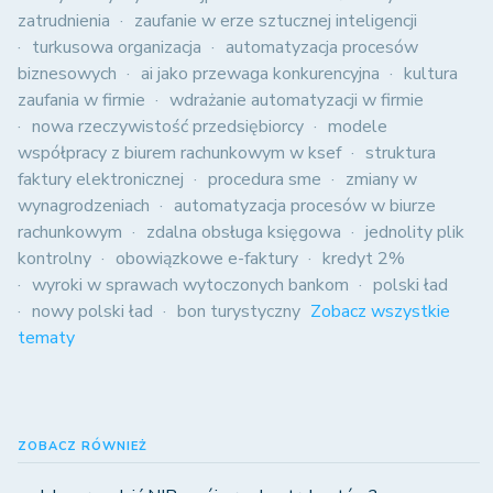
zatrudnienia
zaufanie w erze sztucznej inteligencji
turkusowa organizacja
automatyzacja procesów
biznesowych
ai jako przewaga konkurencyjna
kultura
zaufania w firmie
wdrażanie automatyzacji w firmie
nowa rzeczywistość przedsiębiorcy
modele
współpracy z biurem rachunkowym w ksef
struktura
faktury elektronicznej
procedura sme
zmiany w
wynagrodzeniach
automatyzacja procesów w biurze
rachunkowym
zdalna obsługa księgowa
jednolity plik
kontrolny
obowiązkowe e-faktury
kredyt 2%
wyroki w sprawach wytoczonych bankom
polski ład
nowy polski ład
bon turystyczny
Zobacz wszystkie
tematy
ZOBACZ RÓWNIEŻ