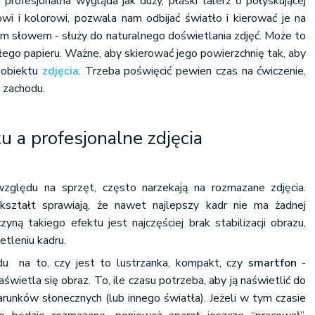
 profesjonalna wygląda jak duży, płaski talerz o połyskującej
owi i kolorowi, pozwala nam odbijać światło i kierować je na
ym słowem - służy do naturalnego doświetlania zdjęć. Może to
ego papieru. Ważne, aby skierować jego powierzchnię tak, aby
u obiektu
zdjęcia
. Trzeba poświęcić pewien czas na ćwiczenie,
 zachodu.
zu a profesjonalne zdjęcia
zględu na sprzęt, często narzekają na rozmazane zdjęcia.
kształt sprawiają, że nawet najlepszy kadr nie ma żadnej
zyną takiego efektu jest najczęściej brak stabilizacji obrazu,
tleniu kadru.
u na to, czy jest to lustrzanka, kompakt, czy
smartfon
-
aświetla się obraz. To, ile czasu potrzeba, aby ją naświetlić do
arunków słonecznych (lub innego światła). Jeżeli w tym czasie