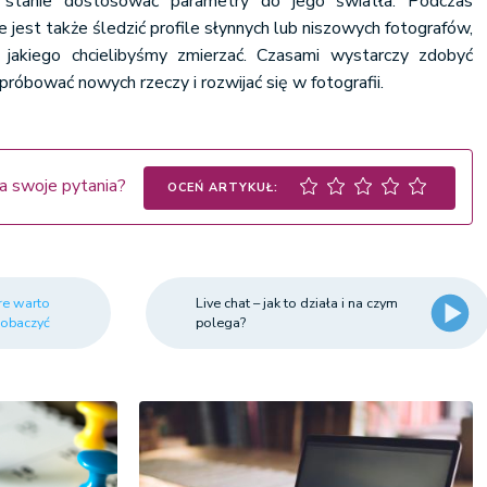
stanie dostosować parametry do jego światła. Podczas
e jest także śledzić profile słynnych lub niszowych fotografów,
o jakiego chcielibyśmy zmierzać. Czasami wystarczy zdobyć
 próbować nowych rzeczy i rozwijać się w fotografii.
a swoje pytania?
OCEŃ ARTYKUŁ:
óre warto
Live chat – jak to działa i na czym
zobaczyć
polega?