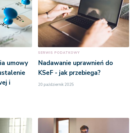
SERWIS PODATKOWY
nia umowy
Nadawanie uprawnień do
ustalenie
KSeF - jak przebiega?
ej i
20 październik 2025