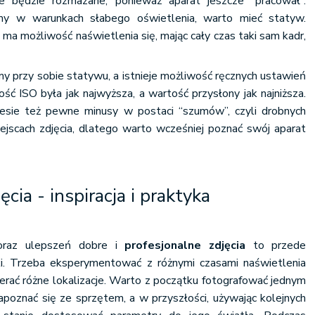
e będzie rozmazane, ponieważ aparat jeszcze “pracował”.
emy w warunkach słabego oświetlenia, warto mieć statyw.
 ma możliwość naświetlenia się, mając cały czas taki sam kadr,
my przy sobie statywu, a istnieje możliwość ręcznych ustawień
ść ISO była jak najwyższa, a wartość przysłony jak najniższa.
iesie też pewne minusy w postaci “szumów”, czyli drobnych
iejscach zdjęcia, dlatego warto wcześniej poznać swój aparat
ęcia - inspiracja i praktyka
oraz ulepszeń dobre i
profesjonalne zdjęcia
to przede
i. Trzeba eksperymentować z różnymi czasami naświetlenia
erać różne lokalizacje. Warto z początku fotografować jednym
poznać się ze sprzętem, a w przyszłości, używając kolejnych