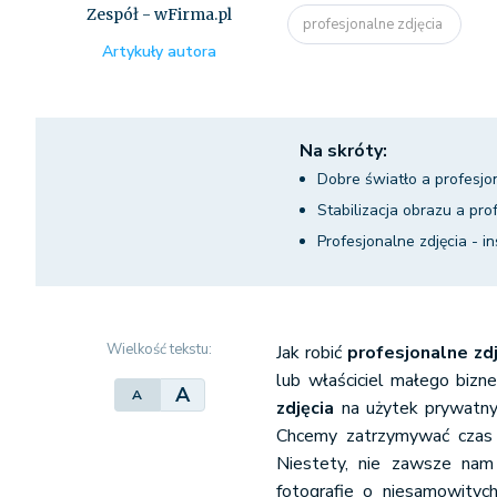
Zespół - wFirma.pl
profesjonalne zdjęcia
Artykuły autora
Na skróty:
Dobre światło a profesjo
Stabilizacja obrazu a pro
Profesjonalne zdjęcia - in
Wielkość tekstu:
Jak robić
profesjonalne zdj
lub właściciel małego bizn
A
A
zdjęcia
na użytek prywatny 
Chcemy zatrzymywać czas i
Niestety, nie zawsze nam
fotografie o niesamowitych