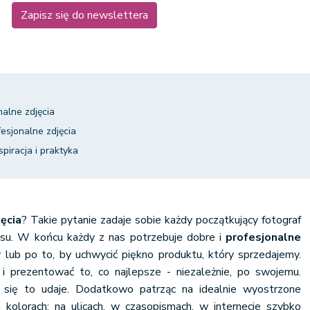
Zapisz się do newslettera
nalne zdjęcia
fesjonalne zdjęcia
spiracja i praktyka
ęcia
? Takie pytanie zadaje sobie każdy początkujący fotograf
esu. W końcu każdy z nas potrzebuje dobre i
profesjonalne
lub po to, by uchwycić piękno produktu, który sprzedajemy.
 prezentować to, co najlepsze - niezależnie, po swojemu.
 się to udaje. Dodatkowo patrząc na idealnie wyostrzone
 kolorach: na ulicach, w czasopismach, w internecie szybko