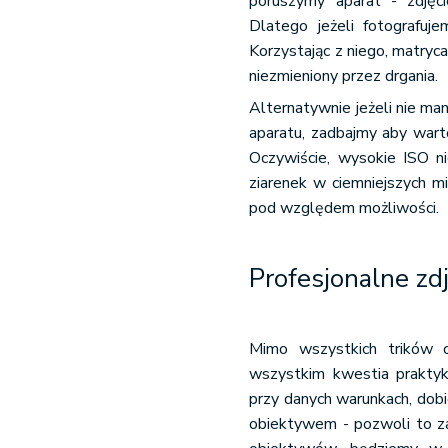
poruszymy aparat - zdjęci
Dlatego jeżeli fotografuj
Korzystając z niego, matryca
niezmieniony przez drgania.
Alternatywnie jeżeli nie ma
aparatu, zadbajmy aby warto
Oczywiście, wysokie ISO n
ziarenek w ciemniejszych m
pod względem możliwości.
Profesjonalne zdj
Mimo wszystkich trików 
wszystkim kwestia praktyk
przy danych warunkach, dobi
obiektywem - pozwoli to za