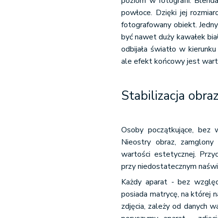
poziom w fotografii. Blenda
powłoce. Dzięki jej rozmiar
fotografowany obiekt. Jedn
być nawet duży kawałek biał
odbijała światło w kierunk
ale efekt końcowy jest wart
Stabilizacja obra
Osoby początkujące, bez w
Nieostry obraz, zamglony 
wartości estetycznej. Przyc
przy niedostatecznym naświe
Każdy aparat - bez względ
posiada matrycę, na której n
zdjęcia, zależy od danych w