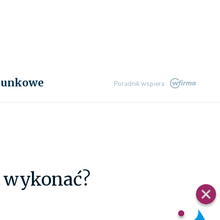
chunkowe
Poradnik wspiera
na wykonać?