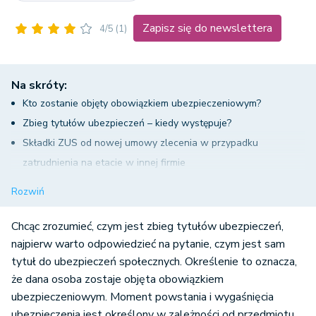
Zapisz się do newslettera
4/5
(1)
Na skróty:
Kto zostanie objęty obowiązkiem ubezpieczeniowym?
Zbieg tytułów ubezpieczeń – kiedy występuje?
Składki ZUS od nowej umowy zlecenia w przypadku
zatrudnienia na etacie w innej firmie
Nowa umowa zlecenie dla studenta poniżej 26. roku życia a
Rozwiń
składki ZUS
Kilka umów zleceń a zbieg tytułów ubezpieczeń
Chcąc zrozumieć, czym jest zbieg tytułów ubezpieczeń,
Podpisanie umowy zlecenia ze swoim obecnym pracodawcą, z
najpierw warto odpowiedzieć na pytanie, czym jest sam
tytuł do ubezpieczeń społecznych. Określenie to oznacza,
którym jesteśmy związani stosunkiem pracy
że dana osoba zostaje objęta obowiązkiem
Zbieg tytułu ubezpieczenia – podsumowanie
ubezpieczeniowym. Moment powstania i wygaśnięcia
ubezpieczenia jest określony w zależności od przedmiotu