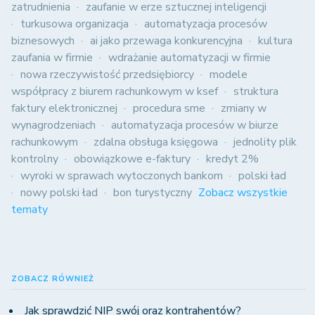
zatrudnienia
zaufanie w erze sztucznej inteligencji
turkusowa organizacja
automatyzacja procesów
biznesowych
ai jako przewaga konkurencyjna
kultura
zaufania w firmie
wdrażanie automatyzacji w firmie
nowa rzeczywistość przedsiębiorcy
modele
współpracy z biurem rachunkowym w ksef
struktura
faktury elektronicznej
procedura sme
zmiany w
wynagrodzeniach
automatyzacja procesów w biurze
rachunkowym
zdalna obsługa księgowa
jednolity plik
kontrolny
obowiązkowe e-faktury
kredyt 2%
wyroki w sprawach wytoczonych bankom
polski ład
nowy polski ład
bon turystyczny
Zobacz wszystkie
tematy
ZOBACZ RÓWNIEŻ
Jak sprawdzić NIP swój oraz kontrahentów?