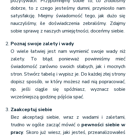
pozytywach. Przypomnijmy sobie to, co zrobiliśmy
dobrze, to z czego jesteśmy dumni, przyniosło nam
satysfakcję. Miejmy świadomość tego, jak dużo się
nauczyliśmy, ile doświadczenia zebraliśmy. Zdajmy
sobie sprawę z naszych umiejętności, doceńmy siebie.
Poznaj swoje zalety i wady
O wiele łatwiej jest nam wymienić swoje wady niż
zalety. To błąd, ponieważ powinniśmy mieć
świadomość zarówno swoich słabych, jak i mocnych
stron. Stwórz tabelę i wypisz je. Do każdej złej strony
dopisz sposób, w który możesz nad nią popracować,
np. jeśli ciągle się spóźniasz, wyznacz sobie
wcześniejszą godzinę pójścia spać.
Zaakceptuj siebie
Bez akceptacji siebie, wraz z wadami i zaletami,
trudno w ogóle zacząć mówić o
pewności siebie w
pracy
. Skoro już wiesz, jaki jesteś, przeanalizowałeś