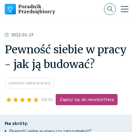
Poradnik
Przedsiębiorcy
2022-01-27
Pewność siebie w pracy
- jak ją budować?
pewność siebie w pracy
Zapisz się do newslettera
5/5
(5)
Na skróty:
Pewność siebie w pracy czy zarozumiałość?