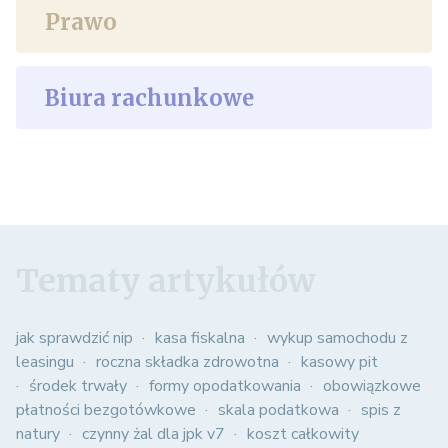
Prawo
Biura rachunkowe
Tematy artykułów
jak sprawdzić nip
kasa fiskalna
wykup samochodu z
leasingu
roczna składka zdrowotna
kasowy pit
środek trwały
formy opodatkowania
obowiązkowe
płatności bezgotówkowe
skala podatkowa
spis z
natury
czynny żal dla jpk v7
koszt całkowity