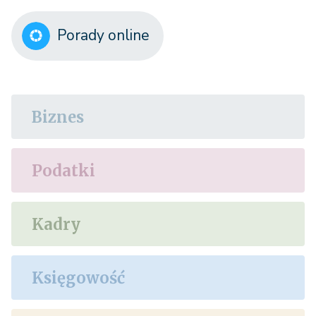
Porady online
Biznes
Podatki
Kadry
Księgowość