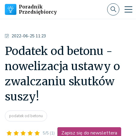
Poradnik
Przedsiębiorcy
2022-06-25 11:23
Podatek od betonu -
nowelizacja ustawy o
zwalczaniu skutków
suszy!
podatek od betonu
Zapisz się do newslettera
5/5
(1)