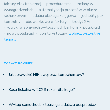
faktury elektronicznej
procedura sme
zmiany w
wynagrodzeniach
automatyzacja procesów w biurze
rachunkowym
zdalna obsługa księgowa
jednolity plik
kontrolny
obowiązkowe e-faktury
kredyt 2%
wyroki w sprawach wytoczonych bankom
polski ład
nowy polski ład
bon turystyczny
Zobacz wszystkie
tematy
ZOBACZ RÓWNIEŻ
Jak sprawdzić NIP swój oraz kontrahentów?
Kasa fiskalna w 2026 roku - dla kogo?
Wykup samochodu z leasingu a dalsza odsprzedaż