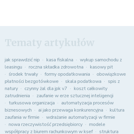
Tematy artykułów
jak sprawdzić nip
kasa fiskalna
wykup samochodu z
leasingu
roczna składka zdrowotna
kasowy pit
środek trwały
formy opodatkowania
obowiązkowe
płatności bezgotówkowe
skala podatkowa
spis z
natury
czynny żal dla jpk v7
koszt całkowity
zatrudnienia
zaufanie w erze sztucznej inteligencji
turkusowa organizacja
automatyzacja procesów
biznesowych
ai jako przewaga konkurencyjna
kultura
zaufania w firmie
wdrażanie automatyzacji w firmie
nowa rzeczywistość przedsiębiorcy
modele
współpracy z biurem rachunkowym w ksef
struktura