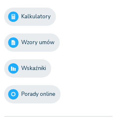
Kalkulatory
Wzory umów
Wskaźniki
Porady online