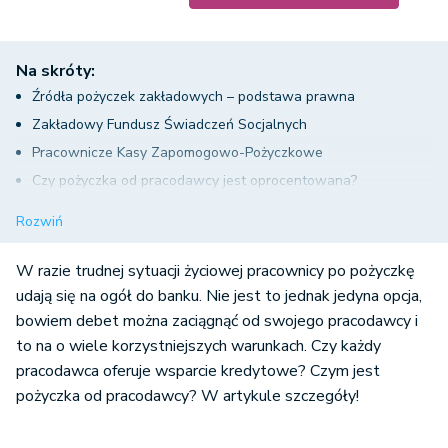
Na skróty:
Źródła pożyczek zakładowych – podstawa prawna
Zakładowy Fundusz Świadczeń Socjalnych
Pracownicze Kasy Zapomogowo-Pożyczkowe
Czy pożyczka od pracodawcy jest oprocentowana?
Pożyczka od pracodawcy – czy pracownik musi opłacić
Rozwiń
podatek?
Umorzenie pożyczki a opodatkowanie
W razie trudnej sytuacji życiowej pracownicy po pożyczkę
Jak uzyskać pożyczkę?
udają się na ogół do banku. Nie jest to jednak jedyna opcja,
bowiem debet można zaciągnąć od swojego pracodawcy i
Wady i zalety pożyczki od pracodawcy
to na o wiele korzystniejszych warunkach. Czy każdy
Pożyczka od pracodawcy – podsumowanie
pracodawca oferuje wsparcie kredytowe? Czym jest
pożyczka od pracodawcy? W artykule szczegóły!