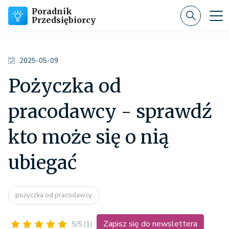
Poradnik
Przedsiębiorcy
2025-05-09
Pożyczka od
pracodawcy - sprawdź
kto może się o nią
ubiegać
pożyczka od pracodawcy
Zapisz się do newslettera
5/5
(1)