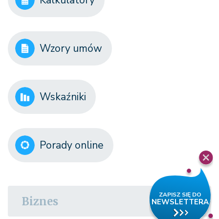
Wzory umów
Wskaźniki
Porady online
Biznes