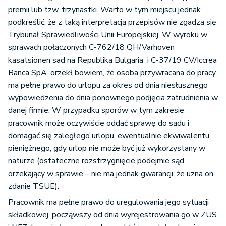
premii lub tzw. trzynastki. Warto w tym miejscu jednak
podkreślić, że z taką interpretacją przepisów nie zgadza się
Trybunał Sprawiedliwości Unii Europejskiej. W wyroku w
sprawach połączonych C-762/18 QH/Varhoven
kasatsionen sad na Republika Bulgaria i C-37/19 CV/Iccrea
Banca SpA. orzekł bowiem, że osoba przywracana do pracy
ma pełne prawo do urlopu za okres od dnia niesłusznego
wypowiedzenia do dnia ponownego podjęcia zatrudnienia w
danej firmie. W przypadku sporów w tym zakresie
pracownik może oczywiście oddać sprawę do sądu i
domagać się zaległego urlopu, ewentualnie ekwiwalentu
pieniężnego, gdy urlop nie może być już wykorzystany w
naturze (ostateczne rozstrzygnięcie podejmie sąd
orzekający w sprawie – nie ma jednak gwarancji, że uzna on
zdanie TSUE).
Pracownik ma pełne prawo do uregulowania jego sytuacji
składkowej, począwszy od dnia wyrejestrowania go w ZUS