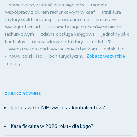
nowa rzeczywistość przedsiębiorcy
modele
współpracy z biurem rachunkowym w ksef
struktura
faktury elektronicznej
procedura sme
zmiany w
wynagrodzeniach
automatyzacja procesów w biurze
rachunkowym
zdalna obsługa księgowa
jednolity plik
kontrolny
obowiązkowe e-faktury
kredyt 2%
wyroki w sprawach wytoczonych bankom
polski ład
nowy polski ład
bon turystyczny
Zobacz wszystkie
tematy
ZOBACZ RÓWNIEŻ
Jak sprawdzić NIP swój oraz kontrahentów?
Kasa fiskalna w 2026 roku - dla kogo?